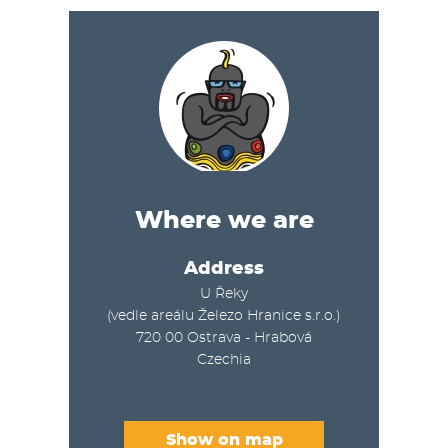
Where we are
Address
U Řeky
(vedle areálu Železo Hranice s.r.o.)
720 00
Ostrava - Hrabová
Czechia
Show on map