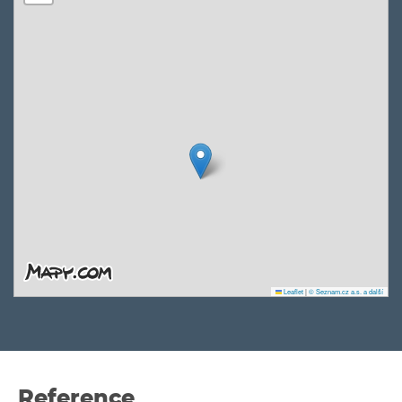
Leaflet
|
© Seznam.cz a.s. a další
Reference