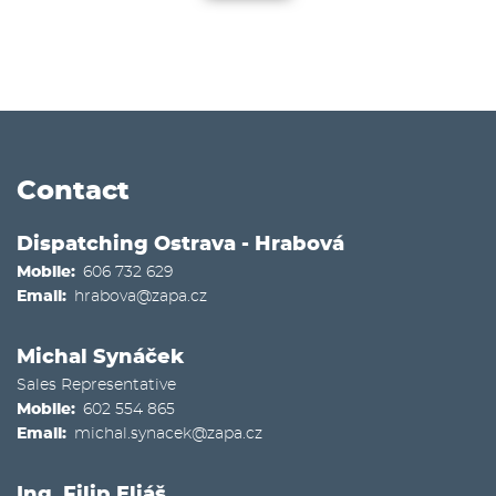
Contact
Dispatching Ostrava - Hrabová
Mobile
606 732 629
Email
hrabova@zapa.cz
Michal Synáček
Sales Representative
Mobile
602 554 865
Email
michal.synacek@zapa.cz
Ing. Filip Eliáš