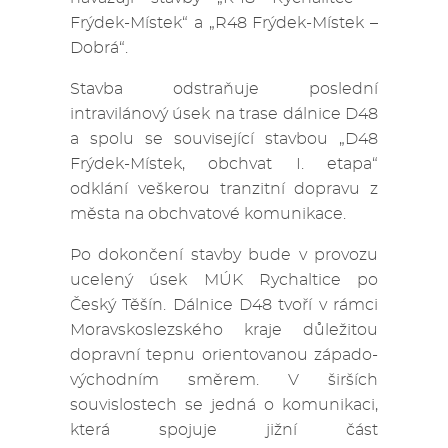
Frýdek-Místek“ a „R48 Frýdek-Místek –
Dobrá“.
Stavba odstraňuje poslední
intravilánový úsek na trase dálnice D48
a spolu se související stavbou „D48
Frýdek-Místek, obchvat I. etapa“
odklání veškerou tranzitní dopravu z
města na obchvatové komunikace.
Po dokončení stavby bude v provozu
ucelený úsek MÚK Rychaltice po
Český Těšín. Dálnice D48 tvoří v rámci
Moravskoslezského kraje důležitou
dopravní tepnu orientovanou západo-
východním směrem. V širších
souvislostech se jedná o komunikaci,
která spojuje jižní část