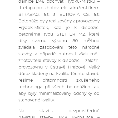
dálnice D48 obchvat Frýdku-Místku –
II. etapa pro zhotovitele sdružení firem
STRABAG, a.s. a EUROVIA CS, a.s.
Betonáže byly realizovány z provozovny
Frýdek-Místek, kde je k dispozici
betonárna typu STETTER M2, která
3
díky svému výkonu 80 m
/hod
zvládala zásobování této náročné
stavby, v případě nutnosti však měli
zhotovitelé stavby k dispozici i záložní
provozovnu v Ostravě Hrabové. Velký
důraz kladený na kvalitu těchto staveb
řešíme přítomností zkušeného
technologa při všech betonážích tak,
aby byly minimalizovány odchylky od
stanovené kvality.
Na stavbu bezprostředně
navazují stavby „R48 Rychalitce –