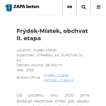
Skip
to
EN
main
content
Frýdek-Místek, obchvat
II. etapa
Location
Frýdek-Místek
Subscriber
STRABAG, a.s., EUROVIA CS,
a.s.
Delivery volume
38 000 m³
Year
2020
Frýdek - Místek
Branch Office
Ostrava - Hrabová
Od počátku roku 2020 jsme
dodávali betonové směsi pro stavbu