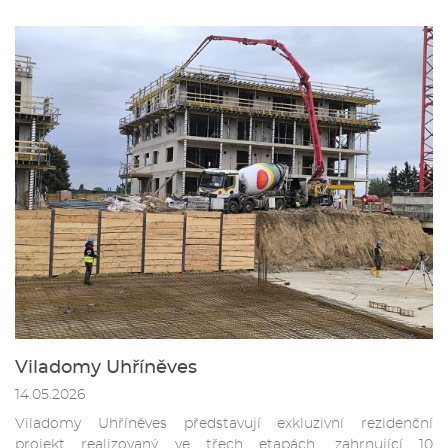
Viladomy Uhříněves
14.05.2026
Viladomy Uhříněves představují exkluzivní rezidenční
projekt realizovaný ve třech etapách, zahrnující 10