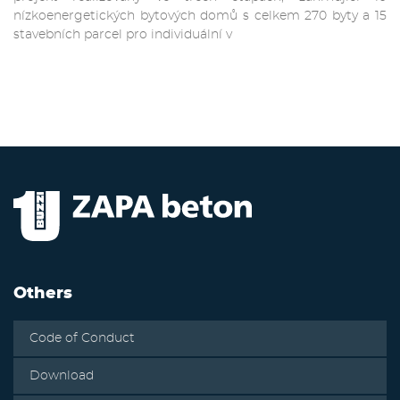
nízkoenergetických bytových domů s celkem 270 byty a 15
stavebních parcel pro individuální v
Others
Code of Conduct
Download