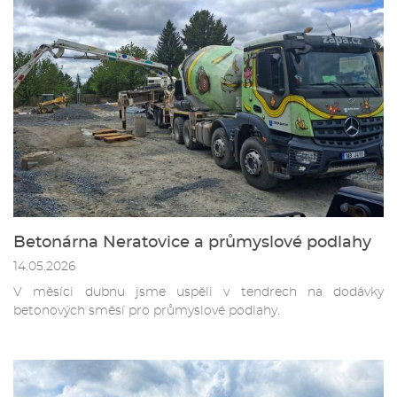
Betonárna Neratovice a průmyslové podlahy
14.05.2026
V měsíci dubnu jsme uspěli v tendrech na dodávky
betonových směsí pro průmyslové podlahy.