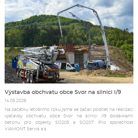
Výstavba obchvatu obce Svor na silnici I/9
14.05.2026
Na začátku letošního roku jsme se začali podílet na realizaci
výstavby obchvatu obce Svor na silnici I/9 dodávkami
betonu pro objekty SO205 a SO207. Pro společnost
VIAMONT Servis a.s.