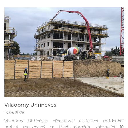
Viladomy Uhříněves
14.05.2026
Viladomy Uhříněves představují exkluzivní rezidenční
projekt realizovaný ve třech etapách, zahrnující 10