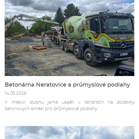
Betonárna Neratovice a průmyslové podlahy
14.05.2026
V měsíci dubnu jsme uspěli v tendrech na dodávky
betonových směsí pro průmyslové podlahy.