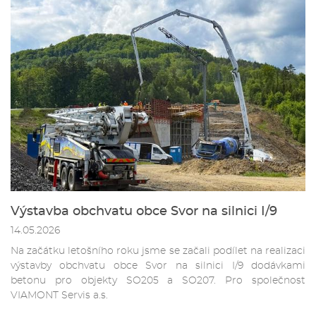
Výstavba obchvatu obce Svor na silnici I/9
14.05.2026
Na začátku letošního roku jsme se začali podílet na realizaci
výstavby obchvatu obce Svor na silnici I/9 dodávkami
betonu pro objekty SO205 a SO207. Pro společnost
VIAMONT Servis a.s.