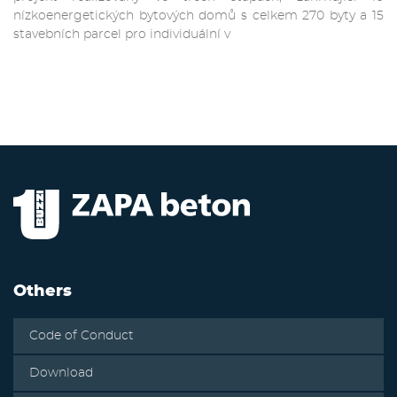
nízkoenergetických bytových domů s celkem 270 byty a 15
stavebních parcel pro individuální v
Others
Code of Conduct
Download