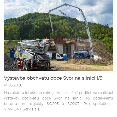
Výstavba obchvatu obce Svor na silnici I/9
14.05.2026
Na začátku letošního roku jsme se začali podílet na realizaci
výstavby obchvatu obce Svor na silnici I/9 dodávkami
betonu pro objekty SO205 a SO207. Pro společnost
VIAMONT Servis a.s.