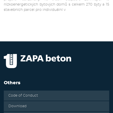
nízkoenergetických bytových domů s celkem 270 byty a 15
stavebních parcel pro individuální v
Others
Code of Conduct
Download