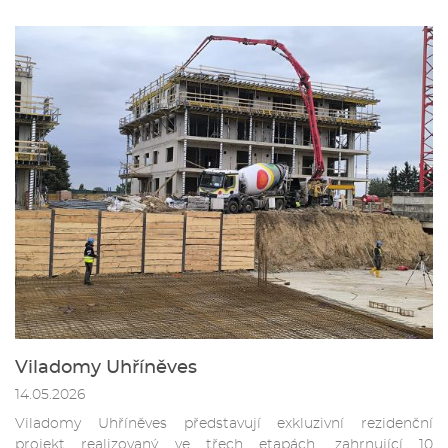
Viladomy Uhříněves
14.05.2026
Viladomy Uhříněves představují exkluzivní rezidenční
projekt realizovaný ve třech etapách, zahrnující 10