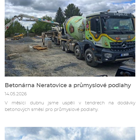
Betonárna Neratovice a průmyslové podlahy
14.05.2026
V měsíci dubnu jsme uspěli v tendrech na dodávky
betonových směsí pro průmyslové podlahy.