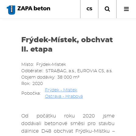
Přejít
k
CS
hlavnímu
obsahu
Frýdek-Místek, obchvat
II. etapa
Místo
Frýdek-Místek
Odběratel
STRABAG, a.s., EUROVIA CS, a.s.
Objem dodávky
38 000 m³
Rok
2020
Frýdek - Místek
Pobočka
Ostrava - Hrabová
Od počátku roku 2020 jsme
dodávali betonové směsi pro stavbu
dálnice D48 obchvat Frýdku-Místku –