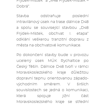
Frýdek-Místek“ a „R48 Frýdek-Místek –
Dobrá“.
Stavba odstraňuje poslední
intravilánový úsek na trase dálnice D48
a spolu se související stavbou „D48
Frýdek-Místek, obchvat I. etapa“
odklání veškerou tranzitní dopravu z
města na obchvatové komunikace.
Po dokončení stavby bude v provozu
ucelený úsek MÚK Rychaltice po
Český Těšín. Dálnice D48 tvoří v rámci
Moravskoslezského kraje důležitou
dopravní tepnu orientovanou západo-
východním směrem. V širších
souvislostech se jedná o komunikaci,
která spojuje jižní část
Moravskoslezského kraje se střední