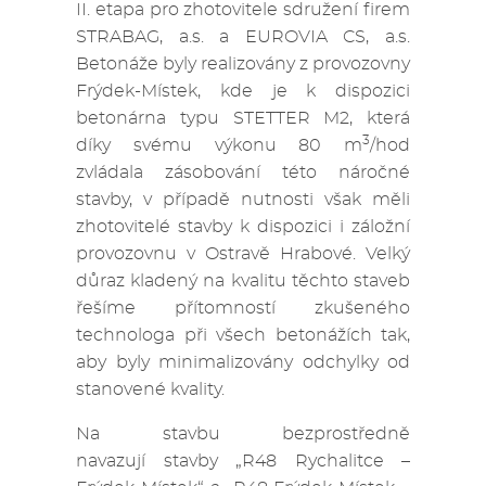
II. etapa pro zhotovitele sdružení firem
STRABAG, a.s. a EUROVIA CS, a.s.
Betonáže byly realizovány z provozovny
Frýdek-Místek, kde je k dispozici
betonárna typu STETTER M2, která
3
díky svému výkonu 80 m
/hod
zvládala zásobování této náročné
stavby, v případě nutnosti však měli
zhotovitelé stavby k dispozici i záložní
provozovnu v Ostravě Hrabové. Velký
důraz kladený na kvalitu těchto staveb
řešíme přítomností zkušeného
technologa při všech betonážích tak,
aby byly minimalizovány odchylky od
stanovené kvality.
Na stavbu bezprostředně
navazují stavby „R48 Rychalitce –