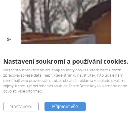
Nastavení soukromí a používání cookies.
Na těchto stránkách se používají soubory cookies, které nám umožní
zpracovávat vaše data (např. které stránky navštívíte). Tyto údaje nám
pomáhají web provozovat, nabízet obsah či reklamu v souladu s vašimi
zájmy. K tomu je potřeba váš souhlas. Ten můžete kdykoliv změnit nebo
odvolat.
Více informací
Přijmout vše
Nastavení