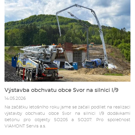
Výstavba obchvatu obce Svor na silnici I/9
14.05.2026
Na začátku letošního roku jsme se začali podílet na realizaci
výstavby obchvatu obce Svor na silnici I/9 dodávkami
betonu pro objekty SO205 a SO207. Pro společnost
VIAMONT Servis a.s.