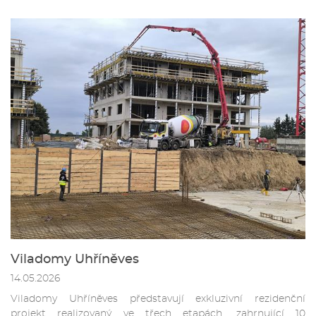
Viladomy Uhříněves
14.05.2026
Viladomy Uhříněves představují exkluzivní rezidenční
projekt realizovaný ve třech etapách, zahrnující 10