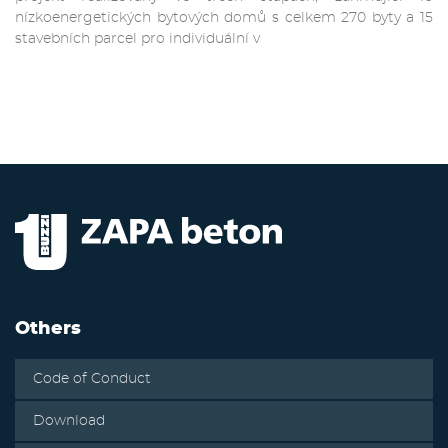
nízkoenergetických bytových domů s celkem 270 byty a 15
stavebních parcel pro individuální v
Others
Code of Conduct
Download