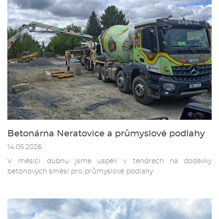
Betonárna Neratovice a průmyslové podlahy
14.05.2026
V měsíci dubnu jsme uspěli v tendrech na dodávky
betonových směsí pro průmyslové podlahy.