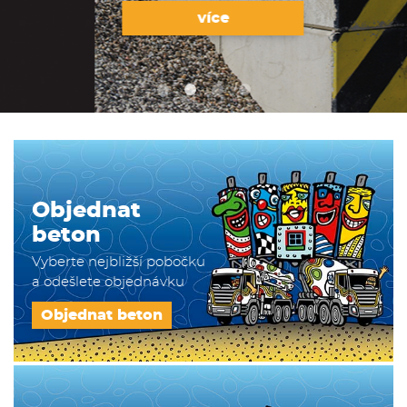
více
Objednat
beton
Vyberte nejbližší pobočku
a odešlete objednávku
Objednat beton