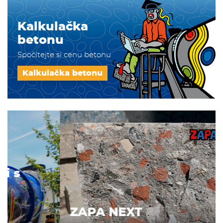
Kalkulačka
betonu
Spočítejte si cenu betonu
Kalkulačka betonu
ZAPA NEXT