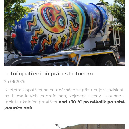
Letní opatření při práci s betonem
24.06.2026
K letnímu opatření na betonárnách se přistupuje v závislosti
na klimatických podmínkách, zejména tehdy, stoupne-li
teplota okolního prostředí
nad +30 °C po několik po sobě
jdoucích dnů