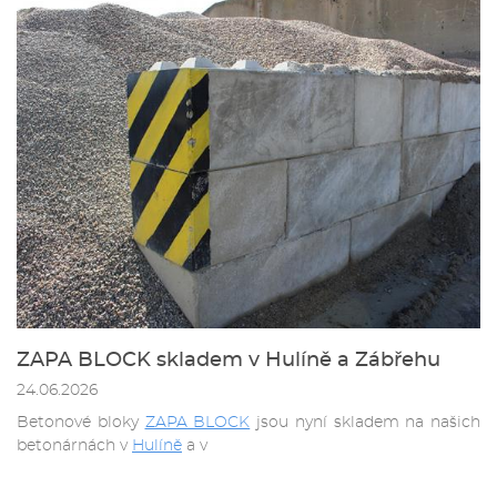
ZAPA BLOCK skladem v Hulíně a Zábřehu
24.06.2026
Betonové bloky
ZAPA BLOCK
jsou nyní skladem na našich
betonárnách v
Hulíně
a v