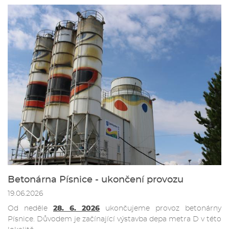
Betonárna Písnice - ukončení provozu
19.06.2026
Od neděle
28. 6. 2026
ukončujeme provoz betonárny
Písnice. Důvodem je začínající výstavba depa metra D v této