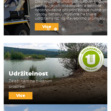
Díky využití druhotných surovin snižujeme
potřebu jejich skládkování a šetříme
neobnovitelné přírodní zdroje nutné pro
výrobu betonu, myslíme na trvale
udržitelný rozvoj stavebního průmyslu
Více
Udržitelnost
Záleží nám na životním
prostředí
Více