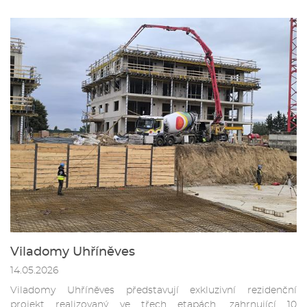
Viladomy Uhříněves
14.05.2026
Viladomy Uhříněves představují exkluzivní rezidenční
projekt realizovaný ve třech etapách, zahrnující 10