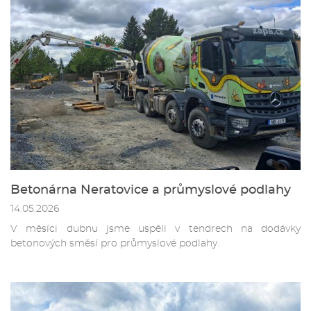
Betonárna Neratovice a průmyslové podlahy
14.05.2026
V měsíci dubnu jsme uspěli v tendrech na dodávky
betonových směsí pro průmyslové podlahy.