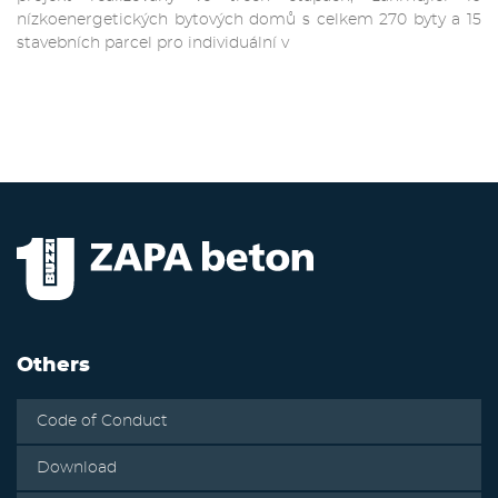
nízkoenergetických bytových domů s celkem 270 byty a 15
stavebních parcel pro individuální v
Others
Code of Conduct
Download