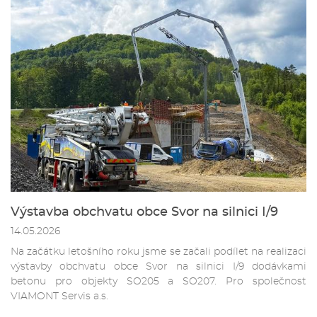
Výstavba obchvatu obce Svor na silnici I/9
14.05.2026
Na začátku letošního roku jsme se začali podílet na realizaci
výstavby obchvatu obce Svor na silnici I/9 dodávkami
betonu pro objekty SO205 a SO207. Pro společnost
VIAMONT Servis a.s.