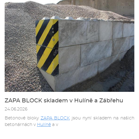
ZAPA BLOCK skladem v Hulíně a Zábřehu
24.06.2026
Betonové bloky
ZAPA BLOCK
jsou nyní skladem na našich
betonárnách v
Hulíně
a v