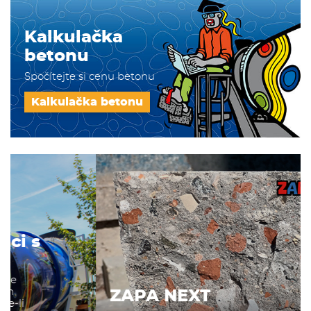
Kalkulačka
betonu
Spočítejte si cenu betonu
Kalkulačka betonu
ZAPA NEXT