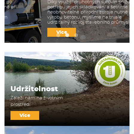
Díky využití druhotných surovin snižujeme
potřebu jejich skládkování a šetříme
neobnovitelné přírodní zdroje nutné pro
výrobu betonu, myslíme na trvale
udržitelný rozvoj stavebního průmyslu
Více
Udržitelnost
Záleží nám na životním
prostředí
Více