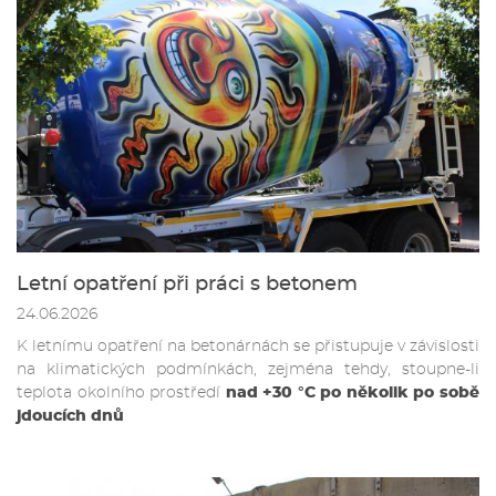
Letní opatření při práci s betonem
24.06.2026
K letnímu opatření na betonárnách se přistupuje v závislosti
na klimatických podmínkách, zejména tehdy, stoupne-li
teplota okolního prostředí
nad +30 °C po několik po sobě
jdoucích dnů