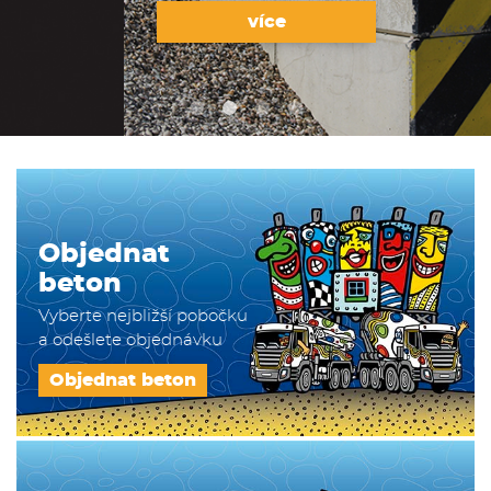
více
Objednat
beton
Vyberte nejbližší pobočku
a odešlete objednávku
Objednat beton