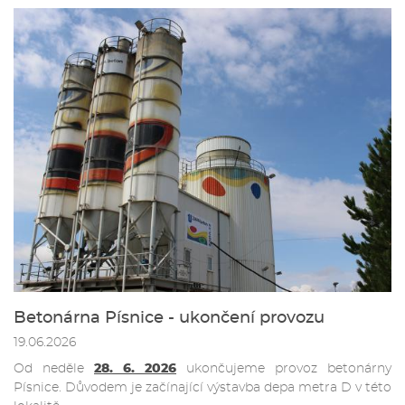
Betonárna Písnice - ukončení provozu
19.06.2026
Od neděle
28. 6. 2026
ukončujeme provoz betonárny
Písnice. Důvodem je začínající výstavba depa metra D v této