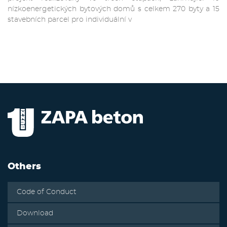
nízkoenergetických bytových domů s celkem 270 byty a 15
stavebních parcel pro individuální v
Others
Code of Conduct
Download