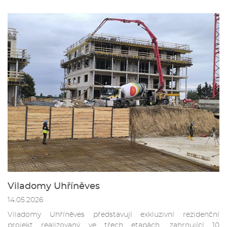
Viladomy Uhříněves
14.05.2026
Viladomy Uhříněves představují exkluzivní rezidenční
projekt realizovaný ve třech etapách, zahrnující 10