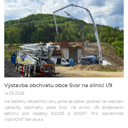
Výstavba obchvatu obce Svor na silnici I/9
14.05.2026
Na začátku letošního roku jsme se začali podílet na realizaci
výstavby obchvatu obce Svor na silnici I/9 dodávkami
betonu pro objekty SO205 a SO207. Pro společnost
VIAMONT Servis a.s.