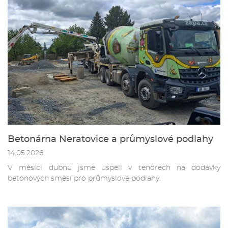
Betonárna Neratovice a průmyslové podlahy
14.05.2026
V měsíci dubnu jsme uspěli v tendrech na dodávky
betonových směsí pro průmyslové podlahy.