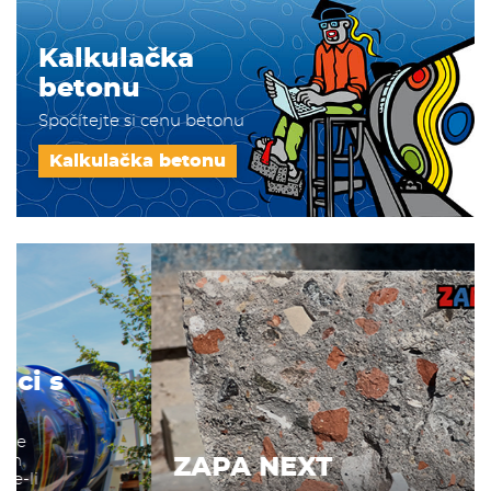
Kalkulačka
betonu
Spočítejte si cenu betonu
Kalkulačka betonu
ZAPA NEXT