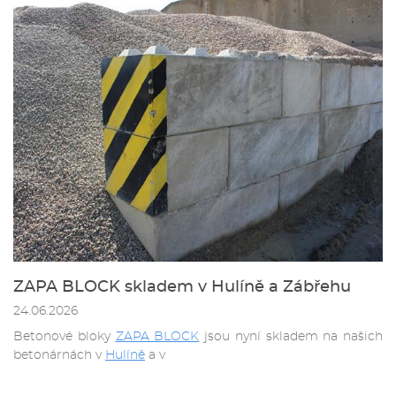
ZAPA BLOCK skladem v Hulíně a Zábřehu
24.06.2026
Betonové bloky
ZAPA BLOCK
jsou nyní skladem na našich
betonárnách v
Hulíně
a v