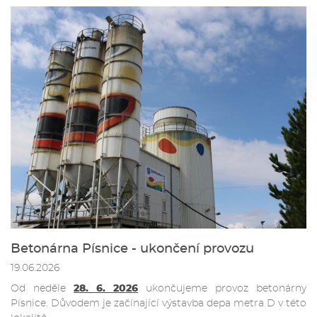
Betonárna Písnice - ukončení provozu
19.06.2026
Od neděle
28. 6. 2026
ukončujeme provoz betonárny
Písnice. Důvodem je začínající výstavba depa metra D v této