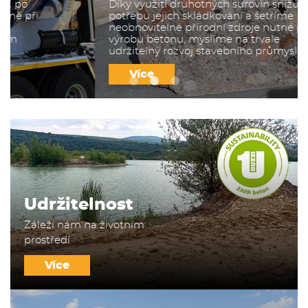
Díky využití druhotných surovin snižujeme
potřebu jejich skládkování a šetříme
neobnovitelné přírodní zdroje nutné pro
výrobu betonu, myslíme na trvale
udržitelný rozvoj stavebního průmyslu
Více
Udržitelnost
Záleží nám na životním
prostředí
Více