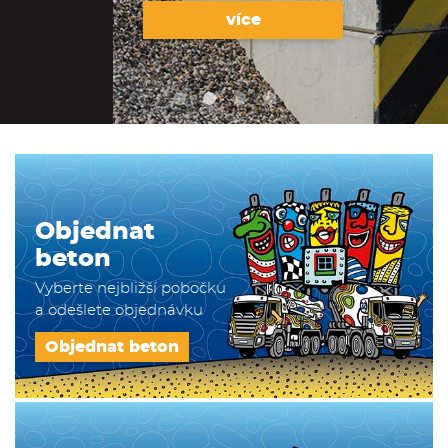
více
Objednat
beton
Vyberte nejbližší pobočku
a odešlete objednávku
Objednat beton