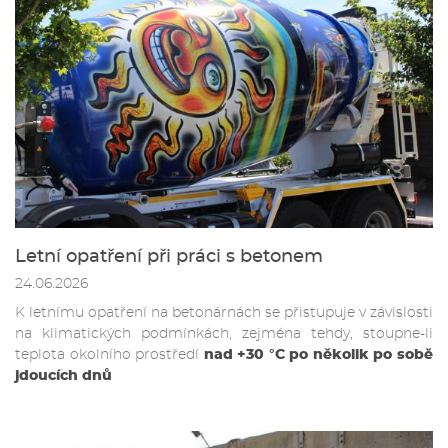
Letní opatření při práci s betonem
24.06.2026
K letnímu opatření na betonárnách se přistupuje v závislosti
na klimatických podmínkách, zejména tehdy, stoupne-li
teplota okolního prostředí
nad +30 °C po několik po sobě
jdoucích dnů