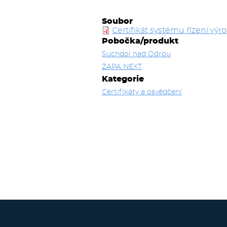
Soubor
Certifikát systému řízení v
Pobočka/produkt
Suchdol nad Odrou
ZAPA NEXT
Kategorie
Certifikáty a osvědčení