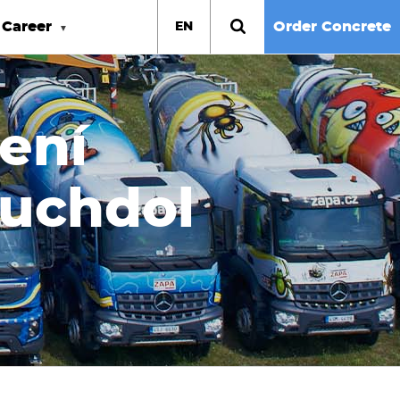
Career
Order Concrete
EN
zení
Suchdol