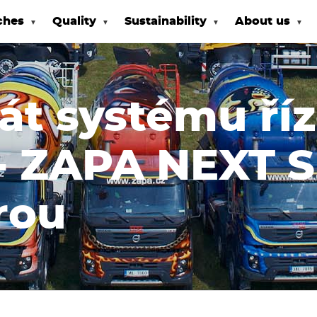
ches
Quality
Sustainability
About us
kát systému ří
- ZAPA NEXT 
rou