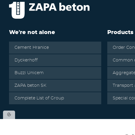
We're not alone
Products
Cement Hranice
Order Con
Dyckerhoff
Common c
Buzzi Unicem
Aggregat
ZAPA beton SK
Transport
Complete List of Group
Special co