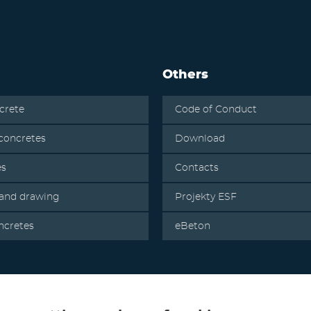
Others
crete
Code of Conduct
oncretes
Download
es
Contacts
 and drawing
Projekty ESF
ncretes
eBeton