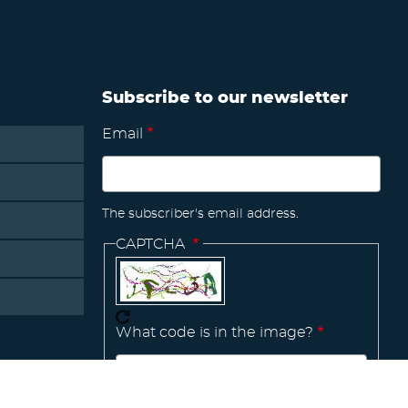
Subscribe to our newsletter
Email
The subscriber's email address.
CAPTCHA
What code is in the image?