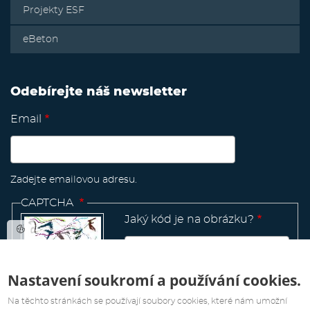
Projekty ESF
eBeton
Odebírejte náš newsletter
Email
Zadejte emailovou adresu.
CAPTCHA
Jaký kód je na obrázku?
Nastavení soukromí a používání cookies.
Manage
existing
Na těchto stránkách se používají soubory cookies, které nám umožní