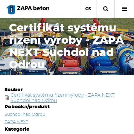
Přejít
k
CS
hlavnímu
obsahu
Certifikát systému
řízení výroby - ZAPA
NEXT Suchdol nad
Odrou
Soubor
Certifikát systému řízení výroby - ZAPA NEXT
Suchdol nad Odrou
Pobočka/produkt
Suchdol nad Odrou
ZAPA NEXT
Kategorie