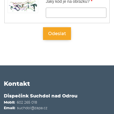
Jaký kód je na obrázku?
Kontakt
Dispečink Suchdol nad Odrou
Mobil
602 265 018
Email
suchdol@zapa.cz