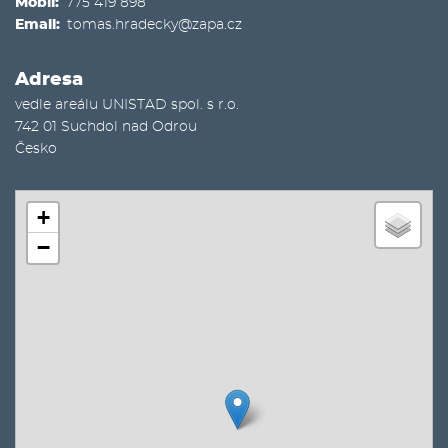
Mobil
775 419 898
Email
tomas.hradecky@zapa.cz
Adresa
vedle areálu UNISTAD spol. s r.o.
742 01
Suchdol nad Odrou
Česko
+
−