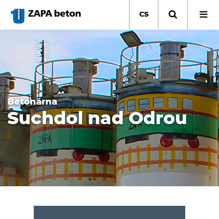
Přejít
k
CS
hlavnímu
obsahu
Betonárna
Suchdol nad Odrou