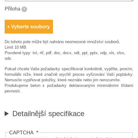
Příloha
?
Vyberte soubory
Do tohoto pole může být nahráno neomezené množství souborů.
Limit 10 MB.
Povolené typy: txt, rtf, pdf, doc, docx, odt, ppt, pptx, odp, xls, xlsx,
ods.
Pokud chcete Vaše požadavky specifikovat konkrétně, vyplňte, prosím,
formuláře níže, které značně urychlí proces vyřizování Vaší poptávky.
Nemusíte vyplňovat položky, které neznáte nebo jim nerozumíte.
Produkujeme beton s požadavky deklarovanými minimálními třídami
pevnosti.
Detailnější specifikace
CAPTCHA