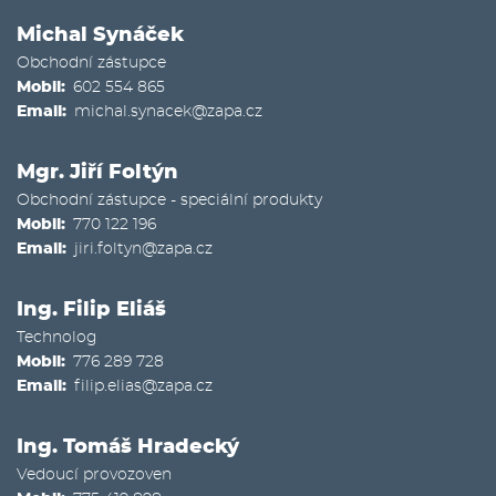
Michal Synáček
Obchodní zástupce
Mobil
602 554 865
Email
michal.synacek@zapa.cz
Mgr. Jiří Foltýn
Obchodní zástupce - speciální produkty
Mobil
770 122 196
Email
jiri.foltyn@zapa.cz
Ing. Filip Eliáš
Technolog
Mobil
776 289 728
Email
filip.elias@zapa.cz
Ing. Tomáš Hradecký
Vedoucí provozoven