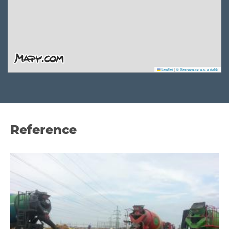
Leaflet
|
© Seznam.cz a.s. a další
Reference