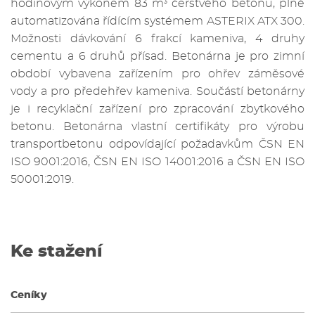
hodinovým výkonem 83 m
čerstvého betonu, plně
3
automatizována řídícím systémem ASTERIX ATX 300.
Možnosti dávkování 6 frakcí kameniva, 4 druhy
cementu a 6 druhů přísad. Betonárna je pro zimní
období vybavena zařízením pro ohřev záměsové
vody a pro předehřev kameniva. Součástí betonárny
je i recyklační zařízení pro zpracování zbytkového
betonu. Betonárna vlastní certifikáty pro výrobu
transportbetonu odpovídající požadavkům ČSN EN
ISO 9001:2016, ČSN EN ISO 14001:2016 a ČSN EN ISO
50001:2019.
Ke stažení
Ceníky