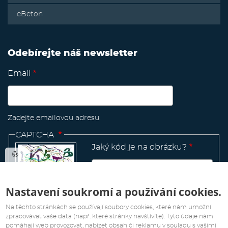
eBeton
Odebírejte náš newsletter
Email
Zadejte emailovou adresu.
CAPTCHA
Jaký kód je na obrázku?
Nastavení soukromí a používání cookies.
Manage
existing
Na těchto stránkách se používají soubory cookies, které nám umožní
zpracovávat vaše data (např. které stránky navštívíte). Tyto údaje nám
pomáhají web provozovat, nabízet obsah či reklamu v souladu s vašimi