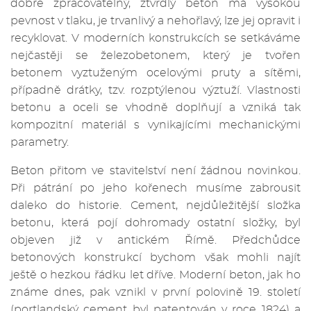
dobře zpracovatelný, ztvrdlý beton má vysokou
pevnost v tlaku, je trvanlivý a nehořlavý, lze jej opravit i
recyklovat. V moderních konstrukcích se setkáváme
nejčastěji se železobetonem, který je tvořen
betonem vyztuženým ocelovými pruty a sítěmi,
případně drátky, tzv. rozptýlenou výztuží. Vlastnosti
betonu a oceli se vhodně doplňují a vzniká tak
kompozitní materiál s vynikajícími mechanickými
parametry.
Beton přitom ve stavitelství není žádnou novinkou.
Při pátrání po jeho kořenech musíme zabrousit
daleko do historie. Cement, nejdůležitější složka
betonu, která pojí dohromady ostatní složky, byl
objeven již v antickém Římě. Předchůdce
betonových konstrukcí bychom však mohli najít
ještě o hezkou řádku let dříve. Moderní beton, jak ho
známe dnes, pak vznikl v první polovině 19. století
(portlandský cement byl patentován v roce 1824) a