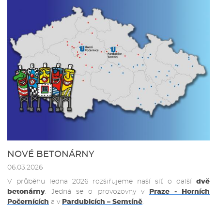
NOVÉ BETONÁRNY
06.03.2026
V průběhu ledna 2026 rozšiřujeme naší síť o další
dvě
betonárny
. Jedná se o provozovny v
Praze - Horních
Počernících
a v
Pardubicích – Semtíně
.