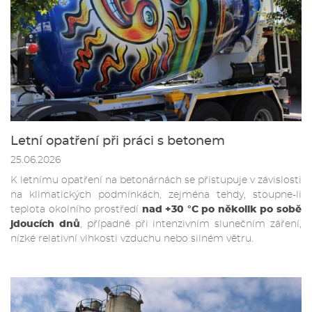
Letní opatření při práci s betonem
25.06.2026
K letnímu opatření na betonárnách se přistupuje v závislosti
na klimatických podmínkách, zejména tehdy, stoupne-li
teplota okolního prostředí
nad +30 °C po několik po sobě
jdoucích dnů
, případně při intenzivním slunečním záření,
nízké relativní vlhkosti vzduchu nebo silném větru.