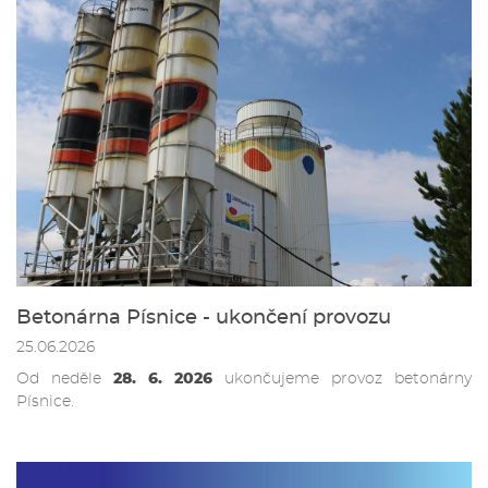
Betonárna Písnice - ukončení provozu
25.06.2026
Od neděle
28. 6. 2026
ukončujeme provoz betonárny
Písnice.