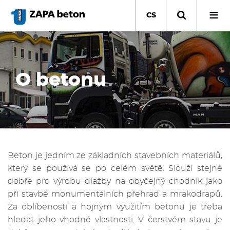
Přejít
k
CS
hlavnímu
obsahu
O betonu
Beton je jedním ze základních stavebních materiálů,
který se používá se po celém světě. Slouží stejně
dobře pro výrobu dlažby na obyčejný chodník jako
při stavbě monumentálních přehrad a mrakodrapů.
Za oblíbeností a hojným využitím betonu je třeba
hledat jeho vhodné vlastnosti. V čerstvém stavu je