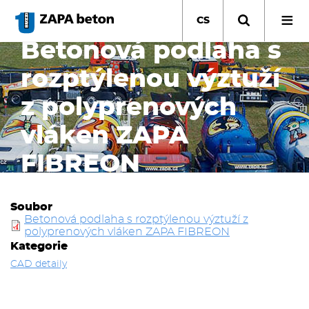
Přejít
k
CS
hlavnímu
Betonová podlaha s
obsahu
rozptýlenou výztuží
z polyprenových
vláken ZAPA
FIBREON
Soubor
Betonová podlaha s rozptýlenou výztuží z
polyprenových vláken ZAPA FIBREON
Kategorie
CAD detaily