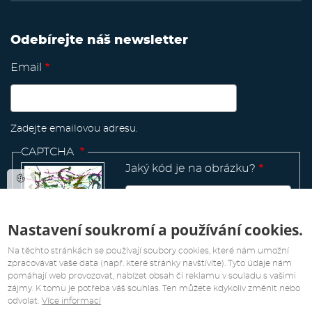
Odebírejte náš newsletter
Email
Zadejte emailovou adresu.
CAPTCHA
Jaký kód je na obrázku?
Nastavení soukromí a používání cookies.
Manage
existing
Na těchto stránkách se používají soubory cookies, které nám umožní
zpracovávat vaše data (např. které stránky navštívíte). Tyto údaje nám
pomáhají web provozovat, nabízet obsah či reklamu v souladu s vašimi
zájmy. K tomu je potřeba váš souhlas. Ten můžete kdykoliv změnit nebo
odvolat.
Více informací