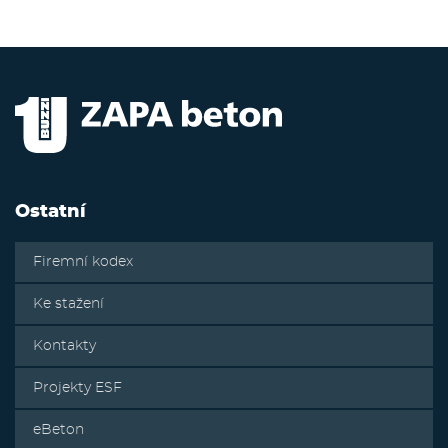
Ostatní
Firemní kodex
Ke stažení
Kontakty
Projekty ESF
eBeton