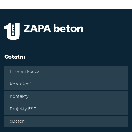
Ostatní
Firemní kodex
Ke stažení
Kontakty
Projekty ESF
eBeton