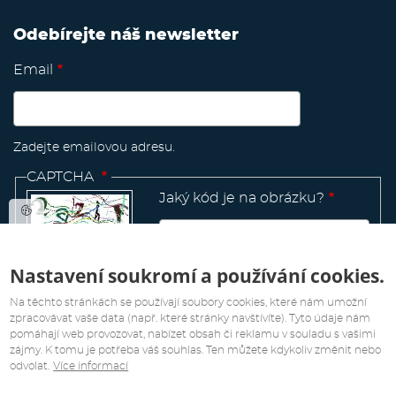
Odebírejte náš newsletter
Email
Zadejte emailovou adresu.
CAPTCHA
Jaký kód je na obrázku?
Nastavení soukromí a používání cookies.
Manage
existing
Na těchto stránkách se používají soubory cookies, které nám umožní
zpracovávat vaše data (např. které stránky navštívíte). Tyto údaje nám
pomáhají web provozovat, nabízet obsah či reklamu v souladu s vašimi
zájmy. K tomu je potřeba váš souhlas. Ten můžete kdykoliv změnit nebo
odvolat.
Více informací