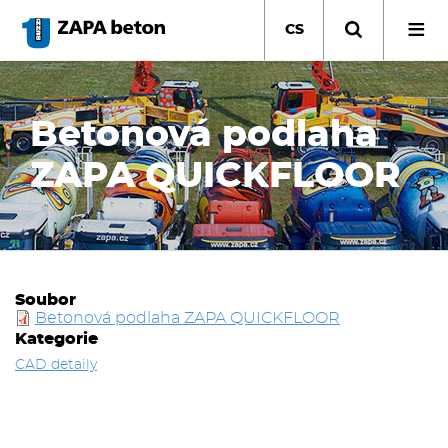
Přejít
k
CS
hlavnímu
obsahu
Betonová podlaha
ZAPA QUICKFLOOR
Soubor
Betonová podlaha ZAPA QUICKFLOOR
Kategorie
CAD detaily