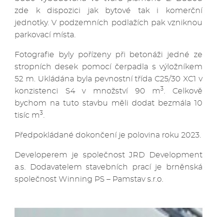
zde k dispozici jak bytové tak i komerční
jednotky. V podzemních podlažích pak vzniknou
parkovací místa.
Fotografie byly pořízeny při betonáži jedné ze
stropních desek pomocí čerpadla s výložníkem
52 m. Ukládána byla pevnostní třída C25/30 XC1 v
3
konzistenci S4 v množství 90 m
. Celkově
bychom na tuto stavbu měli dodat bezmála 10
3
tisíc m
.
Předpokládané dokončení je polovina roku 2023.
Developerem je společnost JRD Development
a.s. Dodavatelem stavebních prací je brněnská
společnost Winning PS – Pamstav s.r.o.