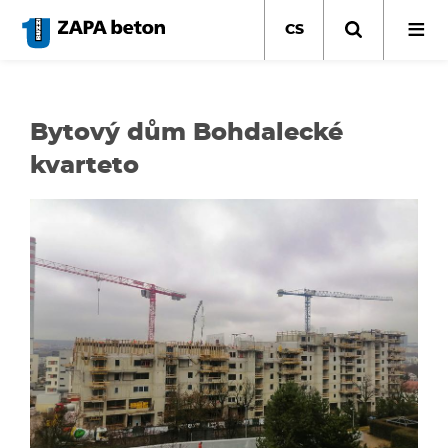
Přejít
k
CS
hlavnímu
obsahu
Bytový dům Bohdalecké
kvarteto