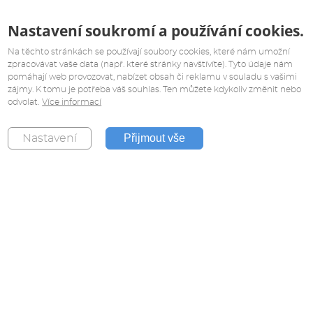
Nastavení soukromí a používání cookies.
Na těchto stránkách se používají soubory cookies, které nám umožní
zpracovávat vaše data (např. které stránky navštívíte). Tyto údaje nám
pomáhají web provozovat, nabízet obsah či reklamu v souladu s vašimi
zájmy. K tomu je potřeba váš souhlas. Ten můžete kdykoliv změnit nebo
odvolat.
Více informací
Přijmout vše
Nastavení