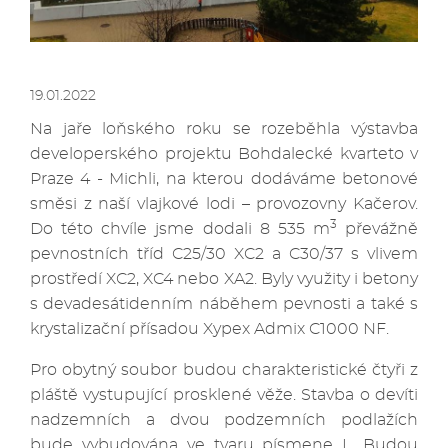
19.01.2022
Na jaře loňského roku se rozeběhla výstavba
developerského projektu Bohdalecké kvarteto v
Praze 4 - Michli, na kterou dodáváme betonové
směsi z naší vlajkové lodi – provozovny Kačerov.
3
Do této chvíle jsme dodali 8 535 m
převážně
pevnostních tříd C25/30 XC2 a C30/37 s vlivem
prostředí XC2, XC4 nebo XA2. Byly využity i betony
s devadesátidenním náběhem pevnosti a také s
krystalizační přísadou Xypex Admix C1000 NF.
Pro obytný soubor budou charakteristické čtyři z
pláště vystupující prosklené věže. Stavba o devíti
nadzemních a dvou podzemních podlažích
bude vybudována ve tvaru písmene L. Budou