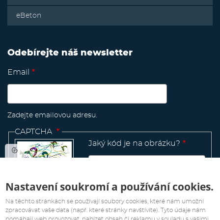
eBeton
Odebírejte náš newsletter
Email
Zadejte emailovou adresu.
CAPTCHA
Jaký kód je na obrázku?
Nastavení soukromí a používání cookies.
Manage
existing
Na těchto stránkách se používají soubory cookies, které nám umožní
zpracovávat vaše data (např. které stránky navštívíte). Tyto údaje nám
pomáhají web provozovat, nabízet obsah či reklamu v souladu s vašimi