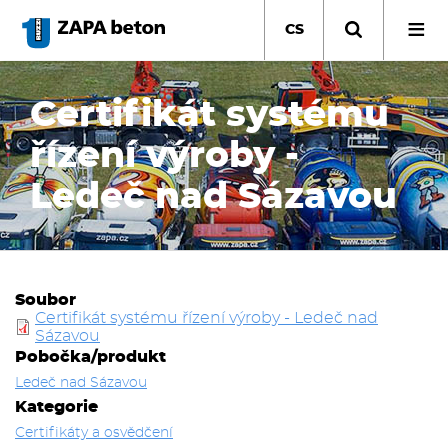
Přejít
k
CS
hlavnímu
obsahu
Certifikát systému
řízení výroby -
Ledeč nad Sázavou
Soubor
Certifikát systému řízení výroby - Ledeč nad
Sázavou
Pobočka/produkt
Ledeč nad Sázavou
Kategorie
Certifikáty a osvědčení