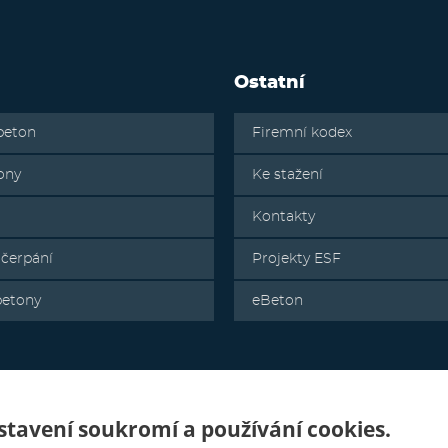
Ostatní
beton
Firemní kodex
ony
Ke stažení
Kontakty
 čerpání
Projekty ESF
betony
eBeton
tavení soukromí a používání cookies.