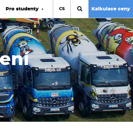
Pro studenty
Kalkulace ceny
CS
zení