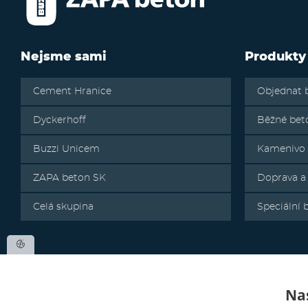
Nejsme sami
Produkty
Cement Hranice
Objednat 
Dyckerhoff
Běžné bet
Buzzi Unicem
Kamenivo
ZAPA beton SK
Doprava a
Celá skupina
Speciální 
Nas