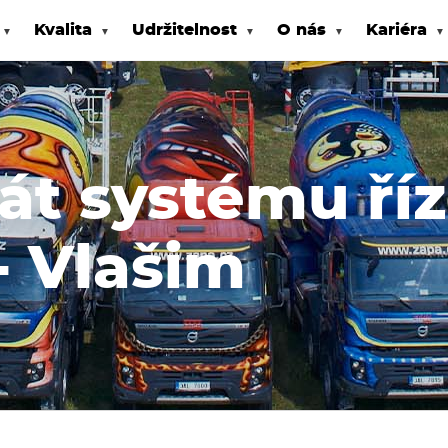
Kvalita
Udržitelnost
O nás
Kariéra
kát systému ří
- Vlašim