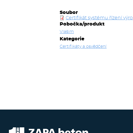
Soubor
Certifikát systému řízení výr
Pobočka/produkt
Vlašim
Kategorie
Certifikáty a osvědčení