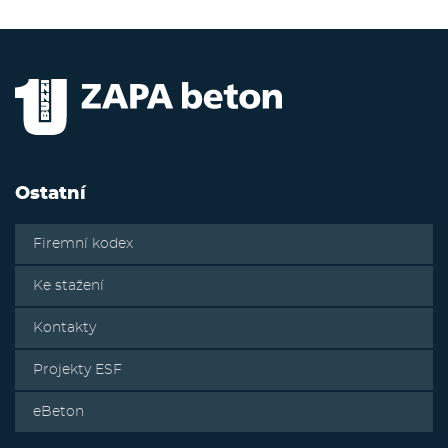
Ostatní
Firemní kodex
Ke stažení
Kontakty
Projekty ESF
eBeton