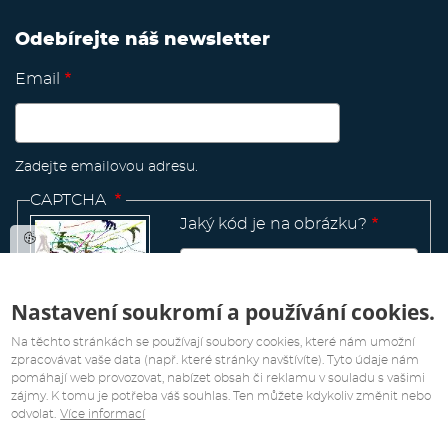
Odebírejte náš newsletter
Email
Zadejte emailovou adresu.
CAPTCHA
Jaký kód je na obrázku?
Nastavení soukromí a používání cookies.
Manage
existing
Na těchto stránkách se používají soubory cookies, které nám umožní
zpracovávat vaše data (např. které stránky navštívíte). Tyto údaje nám
pomáhají web provozovat, nabízet obsah či reklamu v souladu s vašimi
zájmy. K tomu je potřeba váš souhlas. Ten můžete kdykoliv změnit nebo
odvolat.
Více informací