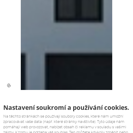
Nastavení soukromí a používání cookies.
Na těchto stránkách se používají soubory cookies, které nám umožní
zpracovávat vaše data (např. které stránky navštívíte). Tyto údaje nám
pomáhají web provozovat, nabízet obsah či reklamu v souladu s vašimi
zájmy. K tomu je potřeba váš souhlas. Ten můžete kdykoliv změnit nebo