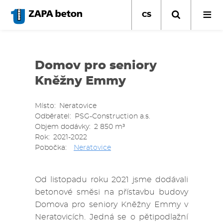
Přejít
k
CS
hlavnímu
obsahu
Domov pro seniory
Kněžny Emmy
Místo
Neratovice
Odběratel
PSG-Construction a.s.
Objem dodávky
2 850 m³
Rok
2021-2022
Pobočka
Neratovice
Od listopadu roku 2021 jsme dodávali
betonové směsi na přístavbu budovy
Domova pro seniory Kněžny Emmy v
Neratovicích. Jedná se o pětipodlažní