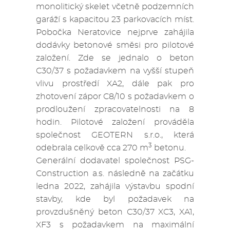
monolitický skelet včetně podzemních
garáží s kapacitou 23 parkovacích míst.
Pobočka Neratovice nejprve zahájila
dodávky betonové směsi pro pilotové
založení. Zde se jednalo o beton
C30/37 s požadavkem na vyšší stupeň
vlivu prostředí XA2, dále pak pro
zhotovení zápor C8/10 s požadavkem o
prodloužení zpracovatelnosti na 8
hodin. Pilotové založení prováděla
společnost GEOTERN s.r.o., která
3
odebrala celkově cca 270 m
betonu.
Generální dodavatel společnost PSG-
Construction a.s. následně na začátku
ledna 2022, zahájila výstavbu spodní
stavby, kde byl požadavek na
provzdušněný beton C30/37 XC3, XA1,
XF3 s požadavkem na maximální