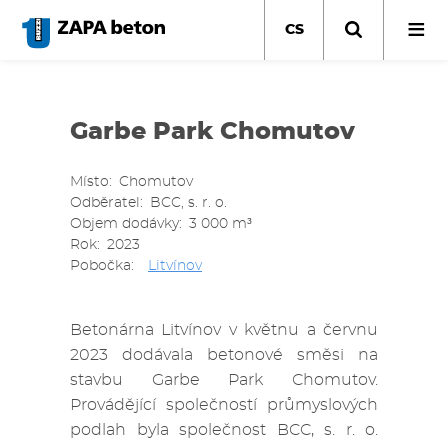
Přejít
k
CS
hlavnímu
obsahu
Garbe Park Chomutov
Místo
Chomutov
Odběratel
BCC, s. r. o.
Objem dodávky
3 000 m³
Rok
2023
Pobočka
Litvínov
Betonárna Litvínov v květnu a červnu
2023 dodávala betonové směsi na
stavbu Garbe Park Chomutov.
Provádějící společností průmyslových
podlah byla společnost BCC, s. r. o.