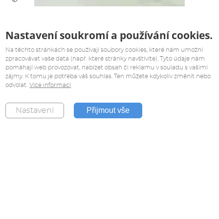
Nastavení soukromí a používání cookies.
Na těchto stránkách se používají soubory cookies, které nám umožní
zpracovávat vaše data (např. které stránky navštívíte). Tyto údaje nám
pomáhají web provozovat, nabízet obsah či reklamu v souladu s vašimi
zájmy. K tomu je potřeba váš souhlas. Ten můžete kdykoliv změnit nebo
odvolat.
Více informací
Přijmout vše
Nastavení