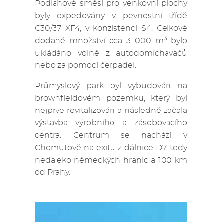
Podlahové směsi pro venkovní plochy
byly expedovány v pevnostní třídě
C30/37 XF4, v konzistenci S4. Celkové
3
dodané množství cca 3 000 m
bylo
ukládáno volně z autodomíchávačů
nebo za pomoci čerpadel.
Průmyslový park byl vybudován na
brownfieldovém pozemku, který byl
nejprve revitalizován a následně začala
výstavba výrobního a zásobovacího
centra. Centrum se nachází v
Chomutově na exitu z dálnice D7, tedy
nedaleko německých hranic a 100 km
od Prahy.