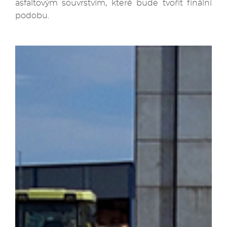
asfaltovým souvrstvím, které bude tvořit finální
podobu.