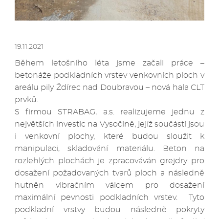
19.11.2021
Během letošního léta jsme začali práce –
betonáže podkladních vrstev venkovních ploch v
areálu pily Ždírec nad Doubravou – nová hala CLT
prvků.
S firmou STRABAG, a.s. realizujeme jednu z
největších investic na Vysočině, jejíž součástí jsou
i venkovní plochy, které budou sloužit k
manipulaci, skladování materiálu. Beton na
rozlehlých plochách je zpracováván grejdry pro
dosažení požadovaných tvarů ploch a následně
hutněn vibračním válcem pro dosažení
maximální pevnosti podkladních vrstev. Tyto
podkladní vrstvy budou následně pokryty