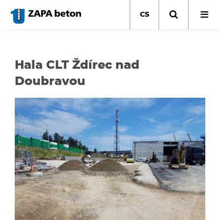
Přejít
k
CS
hlavnímu
obsahu
Hala CLT Ždírec nad
Doubravou