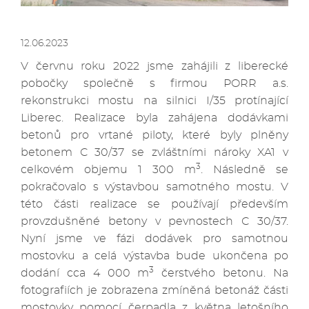
12.06.2023
V červnu roku 2022 jsme zahájili z liberecké
pobočky společně s firmou PORR a.s.
rekonstrukci mostu na silnici I/35 protínající
Liberec. Realizace byla zahájena dodávkami
betonů pro vrtané piloty, které byly plněny
betonem C 30/37 se zvláštními nároky XA1 v
3
celkovém objemu 1 300 m
. Následně se
pokračovalo s výstavbou samotného mostu. V
této části realizace se používají především
provzdušněné betony v pevnostech C 30/37.
Nyní jsme ve fázi dodávek pro samotnou
mostovku a celá výstavba bude ukončena po
3
dodání cca 4 000 m
čerstvého betonu. Na
fotografiích je zobrazena zmíněná betonáž části
mostovky pomocí čerpadla z května letošního