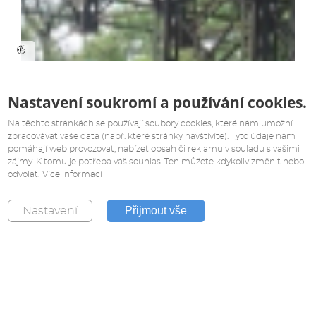
Nastavení soukromí a používání cookies.
Na těchto stránkách se používají soubory cookies, které nám umožní
zpracovávat vaše data (např. které stránky navštívíte). Tyto údaje nám
pomáhají web provozovat, nabízet obsah či reklamu v souladu s vašimi
zájmy. K tomu je potřeba váš souhlas. Ten můžete kdykoliv změnit nebo
odvolat.
Více informací
Přijmout vše
Nastavení