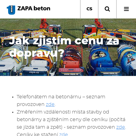
Přejít
k
CS
hlavnímu
obsahu
Jak zjistím cenu za
dopravu?
Telefonátem na betonárnu – seznam
provozoven
zde
.
Změřením vzdálenosti místa stavby od
betonárny a zjištěním ceny dle ceníku (počítá
se jízda tam a zpět) - seznam provozoven
zde
.
Ceníky ke stažení
zde
.