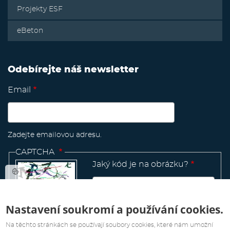
Projekty ESF
eBeton
Odebírejte náš newsletter
Email
Zadejte emailovou adresu.
CAPTCHA
Jaký kód je na obrázku?
Nastavení soukromí a používání cookies.
Manage
existing
Na těchto stránkách se používají soubory cookies, které nám umožní