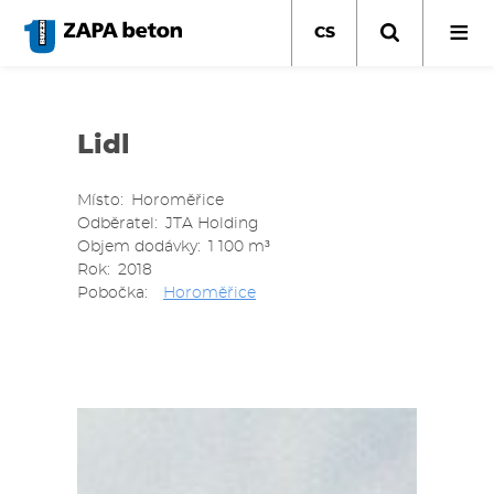
Přejít
k
CS
hlavnímu
obsahu
Lidl
Místo
Horoměřice
Odběratel
JTA Holding
Objem dodávky
1 100 m³
Rok
2018
Pobočka
Horoměřice