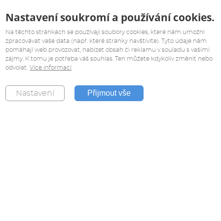
Nastavení soukromí a používání cookies.
Na těchto stránkách se používají soubory cookies, které nám umožní
zpracovávat vaše data (např. které stránky navštívíte). Tyto údaje nám
pomáhají web provozovat, nabízet obsah či reklamu v souladu s vašimi
zájmy. K tomu je potřeba váš souhlas. Ten můžete kdykoliv změnit nebo
odvolat.
Více informací
Přijmout vše
Nastavení