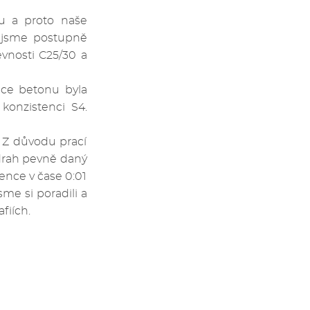
tu a proto naše
u jsme postupně
evnosti C25/30 a
ace betonu byla
konzistenci S4.
. Z důvodu prací
drah pevně daný
ence v čase 0:01
me si poradili a
fiích.