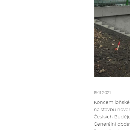
19.11.2021
Koncem loňskéh
na stavbu novéh
Českých Budějo
Generální doda