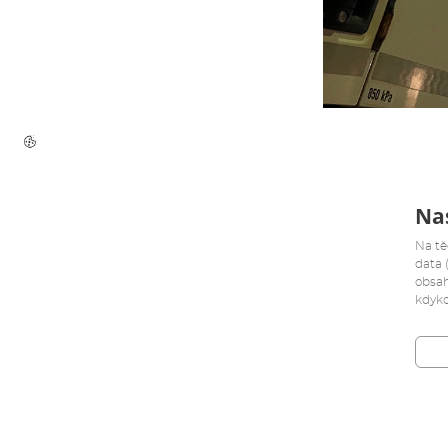
Nas
Na tě
data 
obsah
kdyko