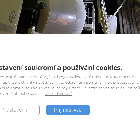
tavení soukromí a používání cookies.
chto stránkách se používají soubory cookies, které nám umožní zpracovávat
(např. které stránky navštívíte). Tyto údaje nám pomáhají web provozovat, na
 či reklamu v souladu s vašimi zájmy. K tomu je potřeba váš souhlas. Ten m
liv změnit nebo odvolat.
Více informací
Přijmout vše
Nastavení