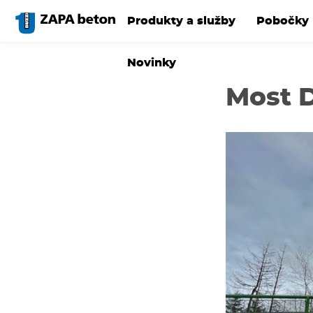
Přejít
k
Produkty a služby
Pobočky
hlavnímu
obsahu
Novinky
Most 