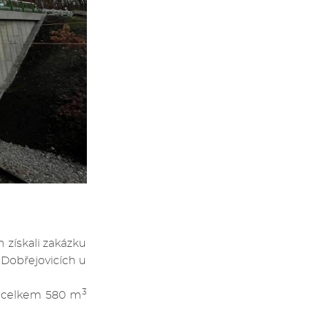
získali zakázku
 Dobřejovicích u
3
i celkem 580 m