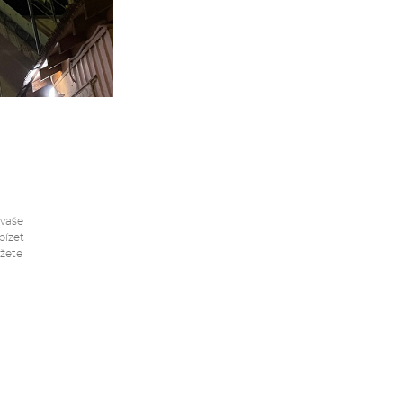
 vaše
bízet
ůžete