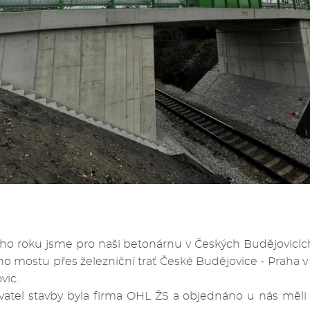
o roku jsme pro naši betonárnu v Českých Budějovicích 
o mostu přes železniční trať České Budějovice - Praha v
vic.
vatel stavby byla firma OHL ŽS a objednáno u nás měl