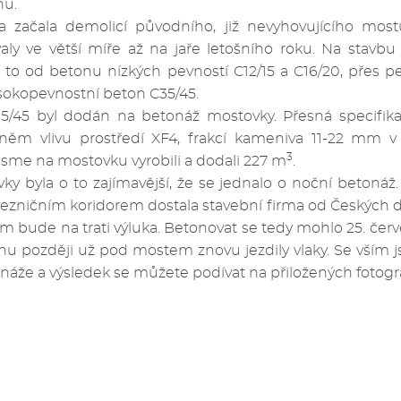
nu.
 začala demolicí původního, již nevyhovujícího mos
valy ve větší míře až na jaře letošního roku. Na stavb
 to od betonu nízkých pevností C12/15 a C16/20, přes p
sokopevnostní beton C35/45.
5/45 byl dodán na betonáž mostovky. Přesná specifik
něm vlivu prostředí XF4, frakcí kameniva 11-22 mm v 
3
sme na mostovku vyrobili a dodali 227 m
.
y byla o to zajímavější, že se jednalo o noční betonáž
lezničním koridorem dostala stavební firma od Českých 
ém bude na trati výluka. Betonovat se tedy mohlo 25. červ
nu později už pod mostem znovu jezdily vlaky. Se vším js
áže a výsledek se můžete podívat na přiložených fotogra