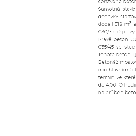
čerstvého beto
Samotná stavba
dodávky starto
3
dodali 518 m
a
C30/37 až po vy
Právě beton C3
C35/45 se stup
Tohoto betonu j
Betonáž mostovk
nad hlavním že
termín, ve kter
do 4:00. O hodi
na průběh beton