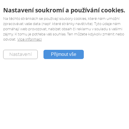
Nastavení soukromí a používání cookies.
Na těchto stránkách se používají soubory cookies, které nám umožní
zpracovávat vaše data (např. které stránky navštívíte). Tyto údaje nám
pomáhají web provozovat, nabízet obsah či reklamu v souladu s vašimi
zájmy. K tomu je potřeba váš souhlas. Ten můžete kdykoliv změnit nebo
odvolat.
Více informací
Přijmout vše
Nastavení