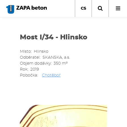
Přejít
k
CS
hlavnímu
obsahu
Most I/34 - Hlinsko
Místo
Hlinsko
Odběratel
SKANSKA, a.s.
Objem dodávky
350 m³
Rok
2019
Pobočka
Chotěboř