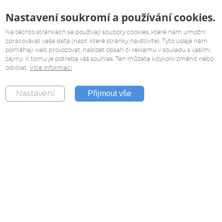
Nastavení soukromí a používání cookies.
Na těchto stránkách se používají soubory cookies, které nám umožní
zpracovávat vaše data (např. které stránky navštívíte). Tyto údaje nám
pomáhají web provozovat, nabízet obsah či reklamu v souladu s vašimi
zájmy. K tomu je potřeba váš souhlas. Ten můžete kdykoliv změnit nebo
odvolat.
Více informací
Přijmout vše
Nastavení