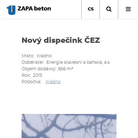
Přejít
k
CS
hlavnímu
obsahu
Nový dispečink ČEZ
Místo
Kladno
Odběratel
Energie stavební a báňská, a.s.
Objem dodávky
656 m³
Rok
2015
Pobočka
Kladno