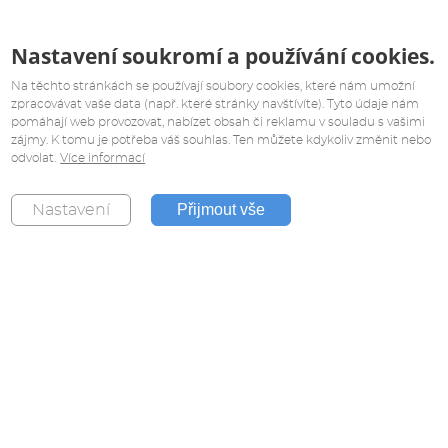
Nastavení soukromí a používání cookies.
Na těchto stránkách se používají soubory cookies, které nám umožní
zpracovávat vaše data (např. které stránky navštívíte). Tyto údaje nám
pomáhají web provozovat, nabízet obsah či reklamu v souladu s vašimi
zájmy. K tomu je potřeba váš souhlas. Ten můžete kdykoliv změnit nebo
odvolat.
Více informací
Přijmout vše
Nastavení