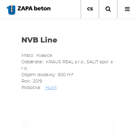
Přejít
k
CS
hlavnímu
obsahu
NVB Line
Místo
Kvasice
Odběratel
KRAUS REAL s.r.o., SALIT spol. s
r.o.
Objem dodávky
500 m³
Rok
2019
Pobočka
Hulín