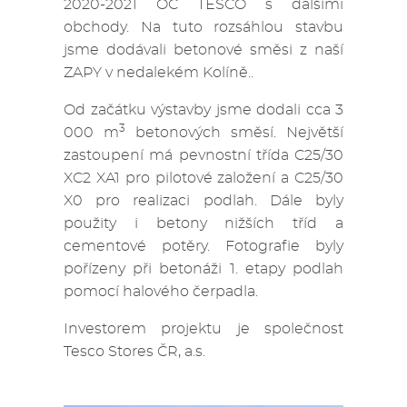
2020-2021 OC TESCO s dalšími
obchody. Na tuto rozsáhlou stavbu
jsme dodávali betonové směsi z naší
ZAPY v nedalekém Kolíně..
Od začátku výstavby jsme dodali cca 3
3
000 m
betonových směsí. Největší
zastoupení má pevnostní třída C25/30
XC2 XA1 pro pilotové založení a C25/30
X0 pro realizaci podlah. Dále byly
použity i betony nižších tříd a
cementové potěry. Fotografie byly
pořízeny při betonáži 1. etapy podlah
pomocí halového čerpadla.
Investorem projektu je společnost
Tesco Stores ČR, a.s.