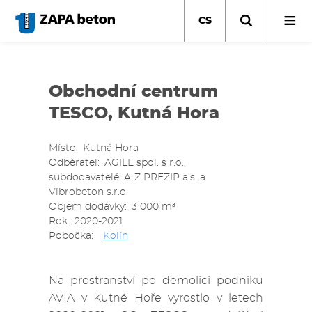
Přejít
k
CS
hlavnímu
obsahu
Obchodní centrum
TESCO, Kutná Hora
Místo
Kutná Hora
Odběratel
AGILE spol. s r.o.,
subdodavatelé: A-Z PREZIP a.s. a
Vibrobeton s.r.o.
Objem dodávky
3 000 m³
Rok
2020-2021
Pobočka
Kolín
Na prostranství po demolici podniku
AVIA v Kutné Hoře vyrostlo v letech