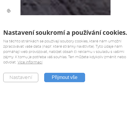
Nastavení soukromí a používání cookies.
Na těchto stránkách se používají soubory cookies, které nám umožní
zpracovávat vaše data (např. které stránky navštívíte). Tyto údaje nám
pomáhají web provozovat, nabízet obsah či reklamu v souladu s vašimi
zájmy. K tomu je potřeba váš souhlas. Ten můžete kdykoliv změnit nebo
odvolat.
Více informací
Přijmout vše
Nastavení