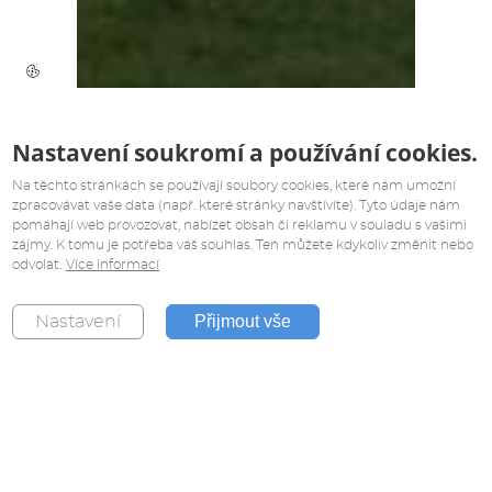
Nastavení soukromí a používání cookies.
Na těchto stránkách se používají soubory cookies, které nám umožní
zpracovávat vaše data (např. které stránky navštívíte). Tyto údaje nám
pomáhají web provozovat, nabízet obsah či reklamu v souladu s vašimi
zájmy. K tomu je potřeba váš souhlas. Ten můžete kdykoliv změnit nebo
odvolat.
Více informací
Přijmout vše
Nastavení