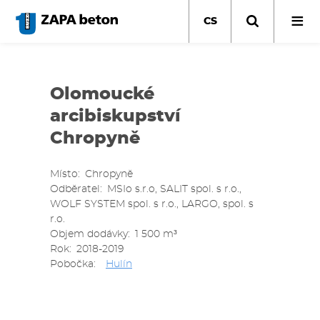
Přejít
k
CS
hlavnímu
obsahu
Olomoucké
arcibiskupství
Chropyně
Místo
Chropyně
Odběratel
MSIo s.r.o, SALIT spol. s r.o.,
WOLF SYSTEM spol. s r.o., LARGO, spol. s
r.o.
Objem dodávky
1 500 m³
Rok
2018-2019
Pobočka
Hulín