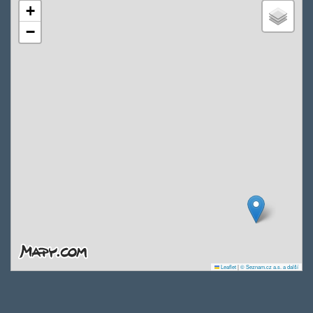
+
−
Leaflet
|
© Seznam.cz a.s. a další