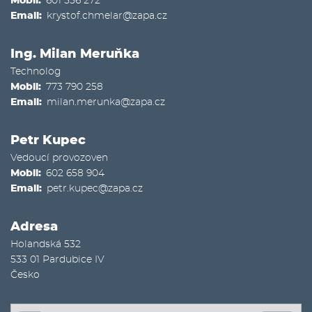
Mobil
601 556 272
Email
krystof.chmelar@zapa.cz
Ing. Milan Meruňka
Technolog
Mobil
773 790 258
Email
milan.merunka@zapa.cz
Petr Kupec
Vedoucí provozoven
Mobil
602 658 904
Email
petr.kupec@zapa.cz
Adresa
Holandská 532
533 01
Pardubice IV
Česko