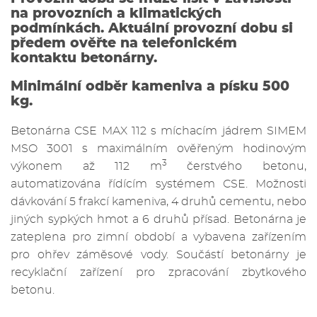
na provozních a klimatických
podmínkách. Aktuální provozní dobu si
předem ověřte na telefonickém
kontaktu betonárny.
Minimální odběr kameniva a písku 500
kg.
Betonárna CSE MAX 112 s míchacím jádrem SIMEM
MSO 3001 s maximálním ověřeným hodinovým
3
výkonem až 112 m
čerstvého betonu,
automatizována řídícím systémem CSE. Možnosti
dávkování 5 frakcí kameniva, 4 druhů cementu, nebo
jiných sypkých hmot a 6 druhů přísad. Betonárna je
zateplena pro zimní období a vybavena zařízením
pro ohřev záměsové vody. Součástí betonárny je
recyklační zařízení pro zpracování zbytkového
betonu.