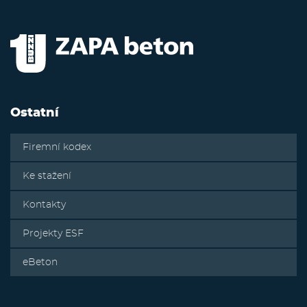
Ostatní
Firemní kodex
Ke stažení
Kontakty
Projekty ESF
eBeton