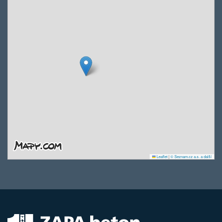
Leaflet
|
© Seznam.cz a.s. a další