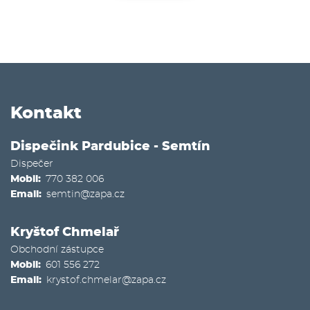
Kontakt
Dispečink Pardubice - Semtín
Dispečer
Mobil
770 382 006
Email
semtin@zapa.cz
Kryštof Chmelař
Obchodní zástupce
Mobil
601 556 272
Email
krystof.chmelar@zapa.cz