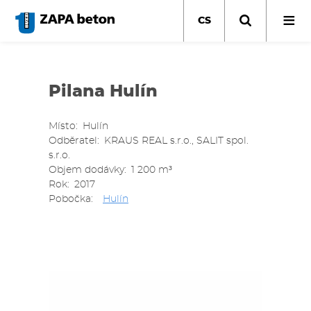
Přejít
k
CS
hlavnímu
obsahu
Pilana Hulín
Místo
Hulín
Odběratel
KRAUS REAL s.r.o., SALIT spol.
s.r.o.
Objem dodávky
1 200 m³
Rok
2017
Pobočka
Hulín