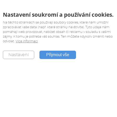
Nastavení soukromí a používání cookies.
Na těchto stránkách se používají soubory cookies, které nám umožní
zpracovávat vaše data (např. které stránky navštívíte). Tyto údaje nám
pomáhají web provozovat, nabízet obsah či reklamu v souladu s vašimi
zájmy. K tomu je potřeba váš souhlas. Ten můžete kdykoliv změnit nebo
odvolat.
Více informací
Přijmout vše
Nastavení