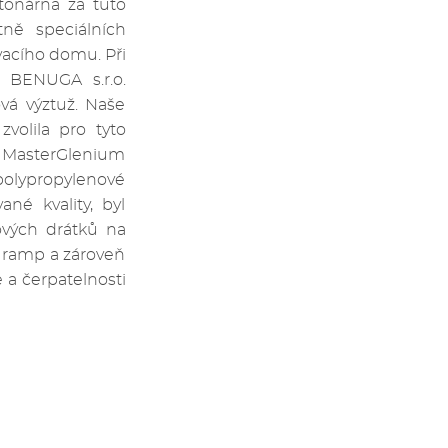
tonárna za tuto
ně speciálních
vacího domu. Při
u BENUGA s.r.o.
vá výztuž. Naše
zvolila pro tyto
CE MasterGlenium
polypropylenové
né kvality, byl
ových drátků na
h ramp a zároveň
 a čerpatelnosti