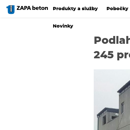
Přejít
k
Produkty a služby
Pobočky
hlavnímu
obsahu
Novinky
Podlah
245 p