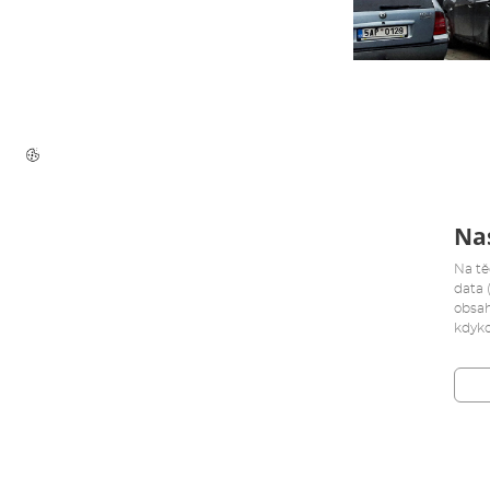
Nas
Na tě
data 
obsah
kdyko