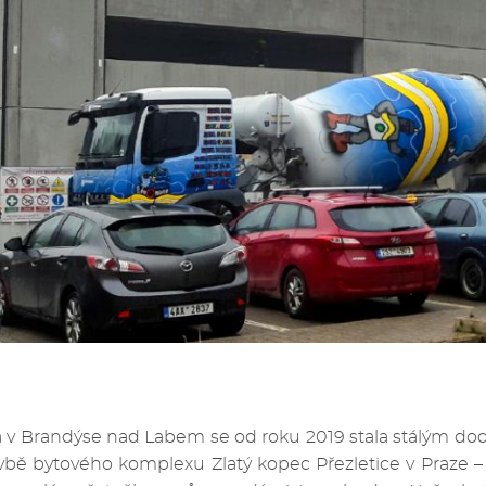
 v Brandýse nad Labem se od roku 2019 stala stálým dod
vbě bytového komplexu Zlatý kopec Přezletice v Praze – 