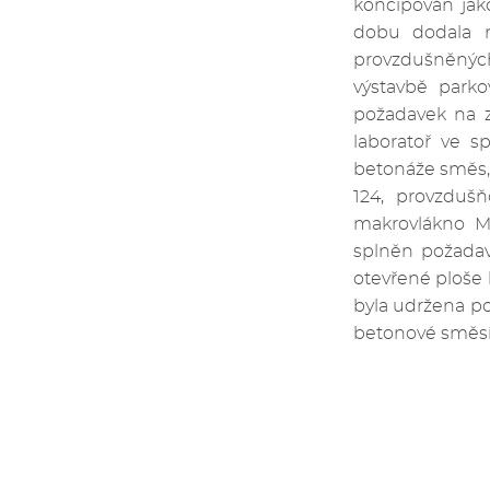
koncipován jak
dobu dodala 
provzdušněných 
výstavbě parko
požadavek na z
laboratoř ve sp
betonáže směs, 
124, provzdušň
makrovlákno Ma
splněn požadav
otevřené ploše 
byla udržena po
betonové směsi