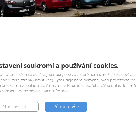
tavení soukromí a používání cookies.
chto stránkách se používají soubory cookies, které nám umožní zpracovávat
(např. které stránky navštívíte). Tyto údaje nám pomáhají web provozovat, na
 či reklamu v souladu s vašimi zájmy. K tomu je potřeba váš souhlas. Ten m
liv změnit nebo odvolat.
Více informací
Přijmout vše
Nastavení