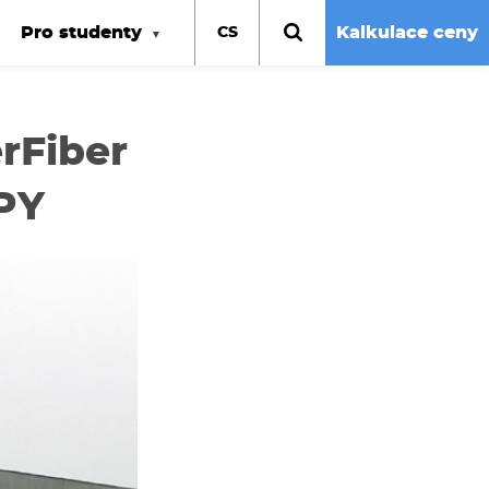
Pro studenty
Kalkulace ceny
CS
rFiber
PY