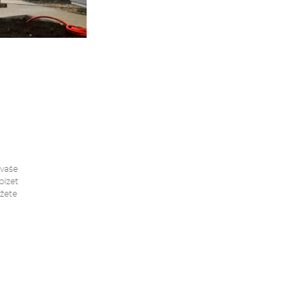
 vaše
bízet
ůžete