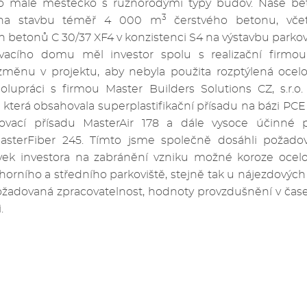
o malé městečko s různorodými typy budov. Naše be
3
na stavbu téměř 4 000 m
čerstvého betonu, včet
betonů C 30/37 XF4 v konzistenci S4 na výstavbu parko
vacího domu měl investor spolu s realizační firmo
měnu v projektu, aby nebyla použita rozptýlená ocelo
olupráci s firmou Master Builders Solutions CZ, s.r.o. 
která obsahovala superplastifikační přísadu na bázi P
ovací přísadu MasterAir 178 a dále vysoce účinné 
sterFiber 245. Tímto jsme společně dosáhli požadova
ek investora na zabránění vzniku možné koroze ocel
horního a středního parkoviště, stejně tak u nájezdovýc
žadovaná zpracovatelnost, hodnoty provzdušnění v čase
.