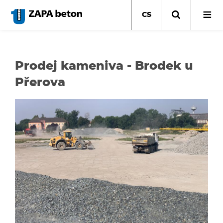
Přejít
k
CS
hlavnímu
obsahu
Prodej kameniva - Brodek u
Přerova