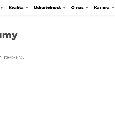
Kvalita
Udržitelnost
O nás
Kariéra
Růmy
stavby s.r.o.