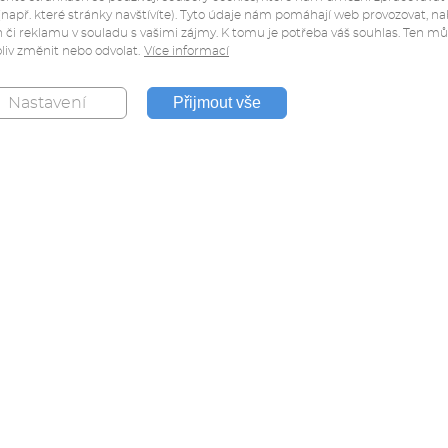
(např. které stránky navštívíte). Tyto údaje nám pomáhají web provozovat, na
 či reklamu v souladu s vašimi zájmy. K tomu je potřeba váš souhlas. Ten m
liv změnit nebo odvolat.
Více informací
Přijmout vše
Nastavení