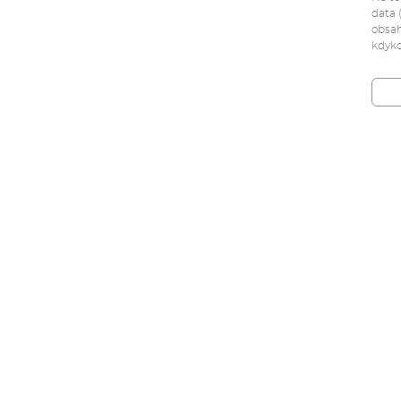
data 
obsah
kdyko