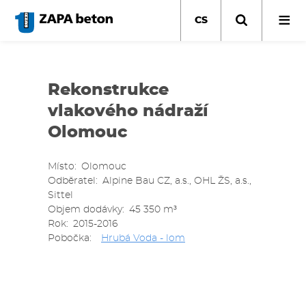
Přejít
k
CS
hlavnímu
obsahu
Rekonstrukce
vlakového nádraží
Olomouc
Místo
Olomouc
Odběratel
Alpine Bau CZ, a.s., OHL ŽS, a.s.,
Sittel
Objem dodávky
45 350 m³
Rok
2015-2016
Pobočka
Hrubá Voda - lom