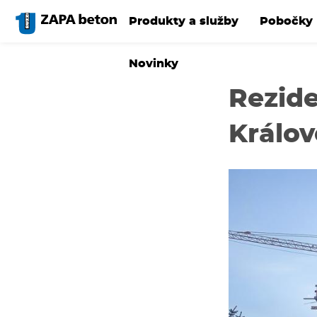
Přejít
k
Produkty a služby
Pobočky
hlavnímu
obsahu
Novinky
Rezide
Králov