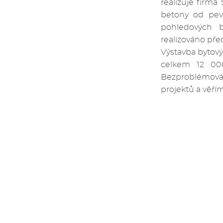
realizuje firm
betony od pevn
pohledových 
realizováno pře
Výstavba bytov
celkem 12 0
Bezproblémová s
projektů a věří