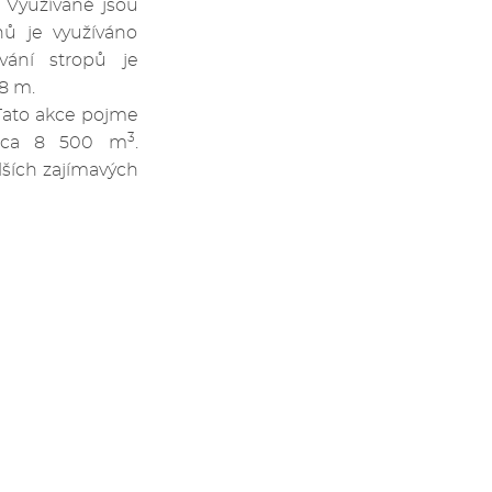
 Využívané jsou
nů je využíváno
ání stropů je
8 m.
Tato akce pojme
3
cca 8 500 m
.
lších zajímavých