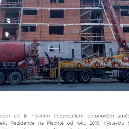
ton a.s. je hlavním dodavatelem betonových smě
ojekt Rezidence na Plachtě od roku 2015. Výstavbu