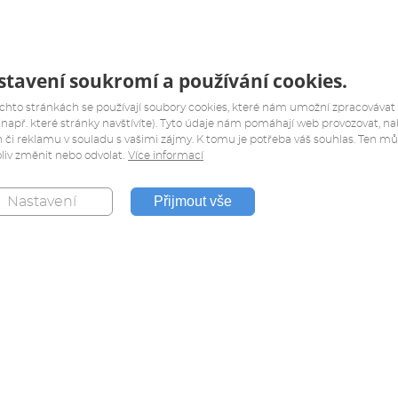
tavení soukromí a používání cookies.
chto stránkách se používají soubory cookies, které nám umožní zpracovávat
(např. které stránky navštívíte). Tyto údaje nám pomáhají web provozovat, na
 či reklamu v souladu s vašimi zájmy. K tomu je potřeba váš souhlas. Ten m
liv změnit nebo odvolat.
Více informací
Přijmout vše
Nastavení