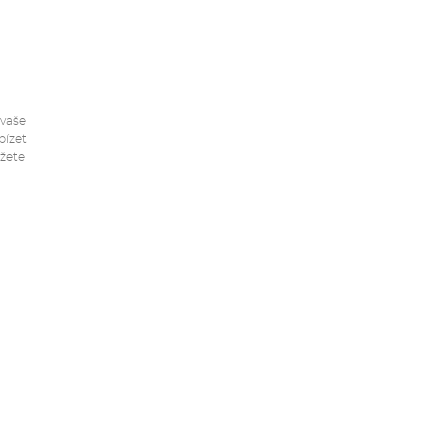
 vaše
bízet
ůžete