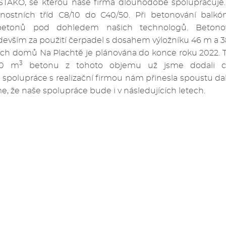
a STAKO, se kterou naše firma dlouhodobě spolupracuje.
ostních tříd C8/10 do C40/50. Při betonování balkó
betonů pod dohledem našich technologů. Betonov
devším za použití čerpadel s dosahem výložníku 46 m a 3
ých domů Na Plachtě je plánována do konce roku 2022. 
3
00 m
betonu z tohoto objemu už jsme dodali 
polupráce s realizační firmou nám přinesla spoustu da
me, že naše spolupráce bude i v následujících letech.