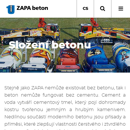
Přejít
k
CS
hlavnímu
obsahu
Složení betonu
Stejně jako ZAPA nemůže existovat bez betonu, tak i
beton nemůže fungovat bez cementu. Cement a
voda vytváří cementový tmel, který pojí dohromady
kostru tvořenou jemným a hrubým kamenivem.
Nedílnou součástí moderního betonu jsou přísady a
příměsi, které zlepšují vlastnosti čerstvého i ztvrdlého