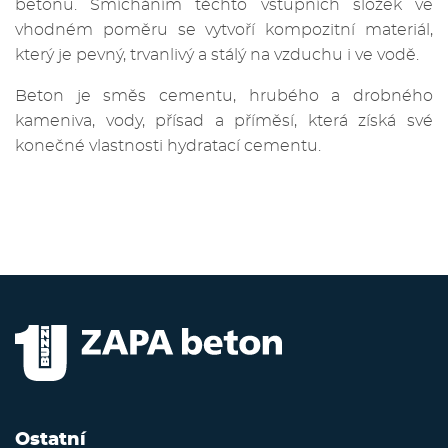
betonu. Smícháním těchto vstupních složek ve
vhodném poměru se vytvoří kompozitní materiál,
který je pevný, trvanlivý a stálý na vzduchu i ve vodě.
Beton je směs cementu, hrubého a drobného
kameniva, vody, přísad a příměsí, která získá své
konečné vlastnosti hydratací cementu.
Ostatní