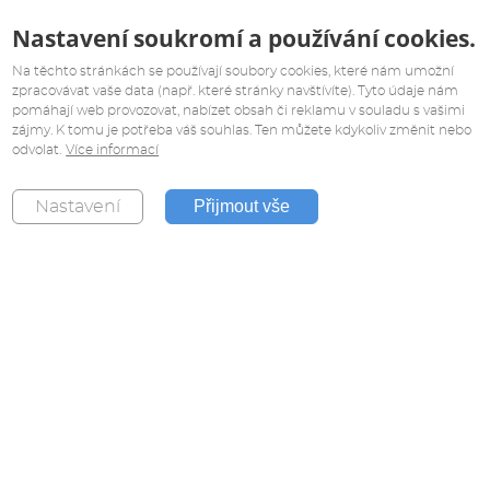
Nastavení soukromí a používání cookies.
Na těchto stránkách se používají soubory cookies, které nám umožní
zpracovávat vaše data (např. které stránky navštívíte). Tyto údaje nám
pomáhají web provozovat, nabízet obsah či reklamu v souladu s vašimi
zájmy. K tomu je potřeba váš souhlas. Ten můžete kdykoliv změnit nebo
odvolat.
Více informací
Přijmout vše
Nastavení