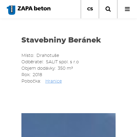
Přejít
k
CS
hlavnímu
obsahu
Stavebniny Beránek
Místo
Drahotuše
Odběratel
SALIT spol. s r.o
Objem dodávky
350 m³
Rok
2018
Pobočka
Hranice