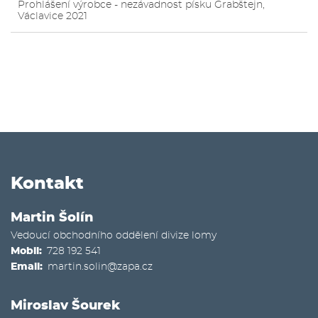
Prohlášení výrobce - nezávadnost písku Grabštejn,
Václavice 2021
Kontakt
Martin Šolín
Vedoucí obchodního oddělení divize lomy
Mobil
728 192 541
Email
martin.solin@zapa.cz
Miroslav Šourek