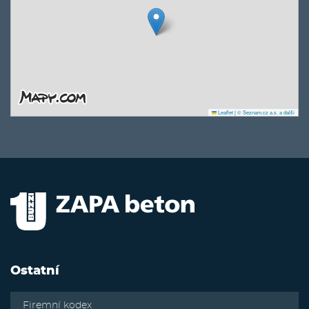
Leaflet
|
© Seznam.cz a.s. a další
Ostatní
Firemní kodex