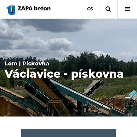
Přejít
k
CS
hlavnímu
obsahu
Lom | Pískovna
Václavice - pískovna