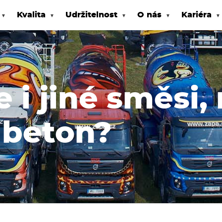
Kvalita
Udržitelnost
O nás
Kariéra
 i jiné směsi, 
 beton?