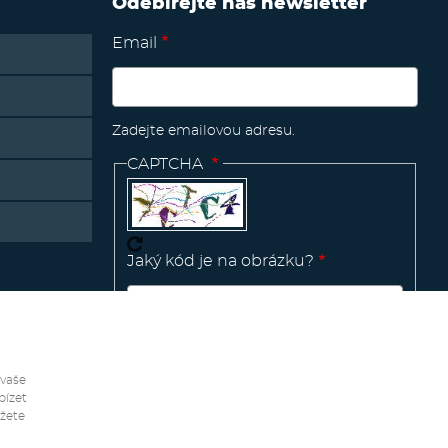
Odebírejte náš newsletter
Email
Zadejte emailovou adresu.
CAPTCHA
Jaký kód je na obrázku?
Manage
existing
 vaše
bízet
ůžete