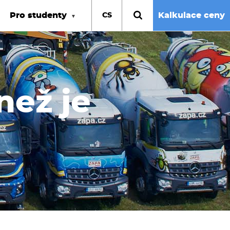
Pro studenty
Kalkulace ceny
CS
než je