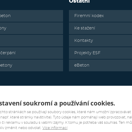
Ostatní
beton
Firemní kodex
ony
Ke stažení
Kontakty
 čerpání
Projekty ESF
betony
eBeton
tavení soukromí a používání cookies.
chto stránkách se používají soubory cookies, které nám umožní zpracovávat
(např. které stránky navštívíte). Tyto údaje nám pomáhají web provozovat, na
 či reklamu v souladu s vašimi zájmy. K tomu je potřeba váš souhlas. Ten m
liv změnit nebo odvolat.
Více informací