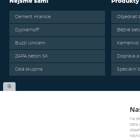
Nejsme sami
Produkty
Cement Hranice
Objednat 
Dyckerhoff
Běžné bet
Buzzi Unicem
Kamenivo
ZAPA beton SK
Doprava a
Celá skupina
Speciální 
Nas
Na tě
data 
obsah
kdyko