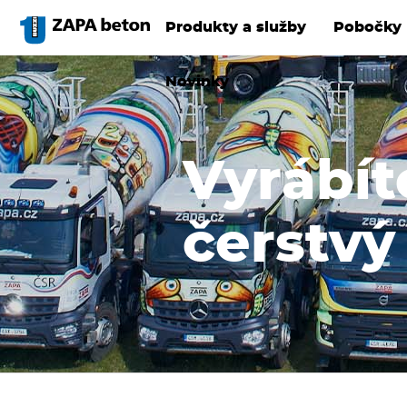
Přejít
k
Produkty a služby
Pobočky
hlavnímu
obsahu
Novinky
Vyrábíte
čerstvý