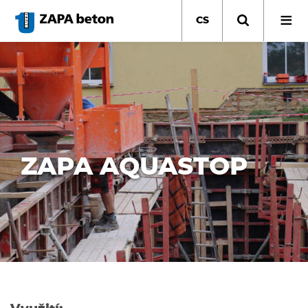
Přejít
k
CS
hlavnímu
obsahu
ZAPA AQUASTOP