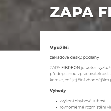
ZAPA F
Využití:
základové desky, podlahy
ZAPA FIBREON je beton vyztuže
předepsanou zpracovatelnost a
koroze, což jej činí vhodnějším p
Výhody
zvýšení ohybové tuhosti
rovnoměrné rozmístění vl