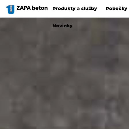
Přejít
k
Produkty a služby
Pobočky
hlavnímu
obsahu
Novinky