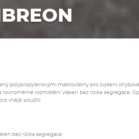
IBREON
ný polypropylenovými makrovlákny pro zvýšení ohybové 
 rovnoměrné rozmístění vláken bez rizika segregace. O
ro vnější použití.
áken bez rizika segregace