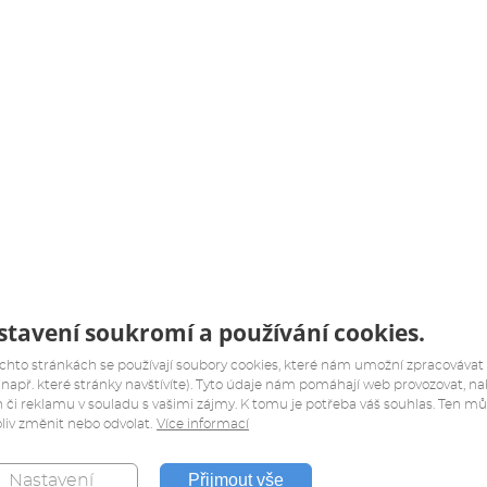
tavení soukromí a používání cookies.
chto stránkách se používají soubory cookies, které nám umožní zpracovávat
(např. které stránky navštívíte). Tyto údaje nám pomáhají web provozovat, na
 či reklamu v souladu s vašimi zájmy. K tomu je potřeba váš souhlas. Ten m
liv změnit nebo odvolat.
Více informací
Přijmout vše
Nastavení