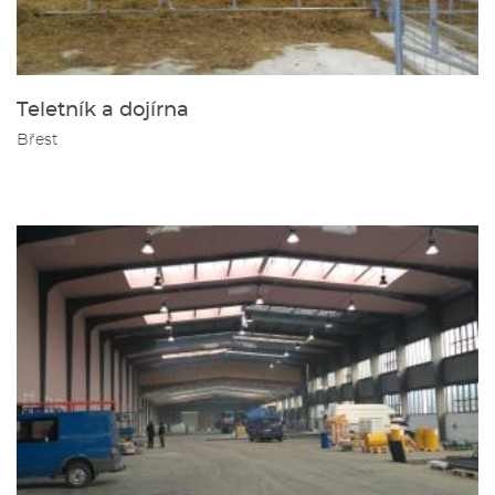
Teletník a dojírna
Břest