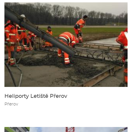
Heliporty Letiště Přerov
Přerov