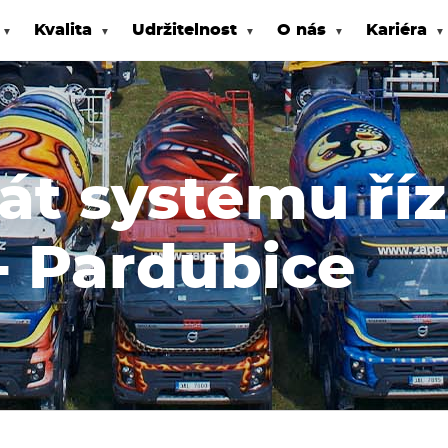
Kvalita
Udržitelnost
O nás
Kariéra
kát systému ří
- Pardubice