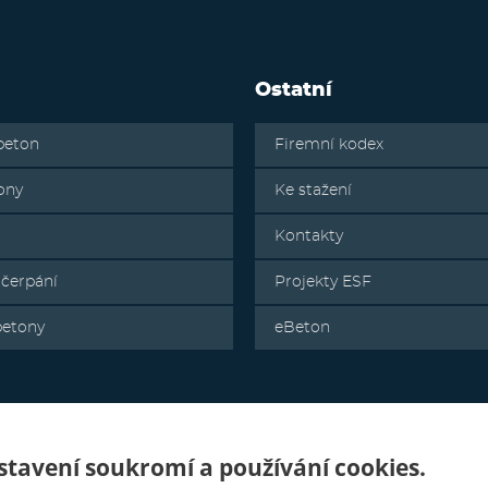
Ostatní
beton
Firemní kodex
ony
Ke stažení
Kontakty
 čerpání
Projekty ESF
betony
eBeton
tavení soukromí a používání cookies.