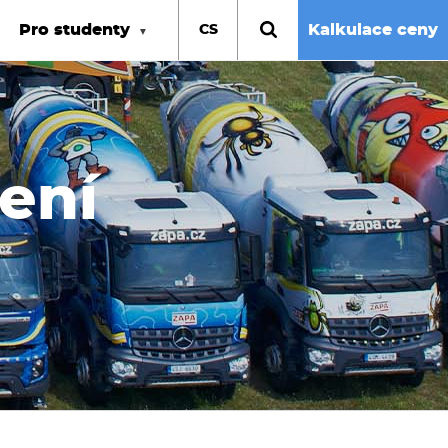
Pro studenty
Kalkulace ceny
CS
zení