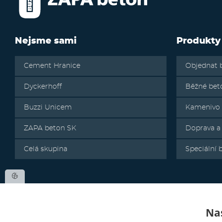
Nejsme sami
Produkty
Cement Hranice
Objednat 
Dyckerhoff
Běžné bet
Buzzi Unicem
Kamenivo
ZAPA beton SK
Doprava a
Celá skupina
Speciální 
Nas