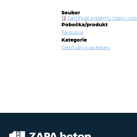
Soubor
Certifikát systému řízení výr
Pobočka/produkt
Pardubice
Kategorie
Certifikáty a osvědčení